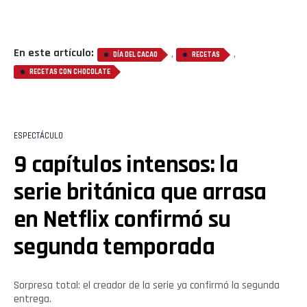
En este artículo:
,
,
DÍA DEL CACAO
RECETAS
Flipboard
RECETAS CON CHOCOLATE
Reddit
Pinterest
ESPECTÁCULO
9 capítulos intensos: la
Whatsapp
serie británica que arrasa
en Netflix confirmó su
Email
segunda temporada
Sorpresa total: el creador de la serie ya confirmó la segunda
entrega.