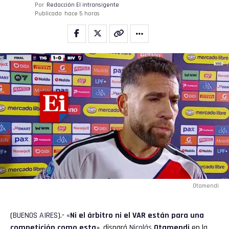
Por
Redacción El intransigente
Publicado
hace 5 horas
Otamendi
(
BUENOS
AIRES
).- «
Ni el
árbitro
ni el VAR están para una
competición como esta
», disparó
Nicolás
Otamendi
en la