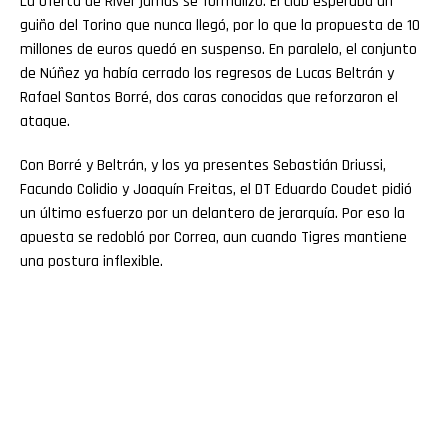
La oferta de River jamás se formalizó. El club esperaba un
guiño del Torino que nunca llegó, por lo que la propuesta de 10
millones de euros quedó en suspenso. En paralelo, el conjunto
de Núñez ya había cerrado los regresos de Lucas Beltrán y
Rafael Santos Borré, dos caras conocidas que reforzaron el
ataque.
Con Borré y Beltrán, y los ya presentes Sebastián Driussi,
Facundo Colidio y Joaquín Freitas, el DT Eduardo Coudet pidió
un último esfuerzo por un delantero de jerarquía. Por eso la
apuesta se redobló por Correa, aun cuando Tigres mantiene
una postura inflexible.