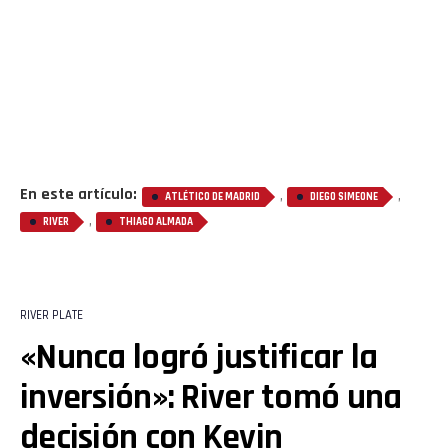
En este artículo:
,
,
ATLÉTICO DE MADRID
DIEGO SIMEONE
,
RIVER
THIAGO ALMADA
RIVER PLATE
«Nunca logró justificar la
inversión»: River tomó una
decisión con Kevin
Flipboard