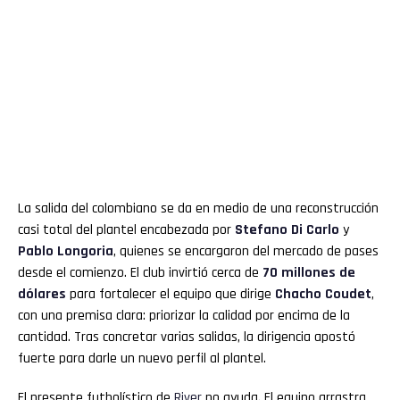
La salida del colombiano se da en medio de una reconstrucción
casi total del plantel encabezada por
Stefano Di Carlo
y
Pablo Longoria
, quienes se encargaron del mercado de pases
desde el comienzo. El club invirtió cerca de
70 millones de
dólares
para fortalecer el equipo que dirige
Chacho Coudet
,
con una premisa clara: priorizar la calidad por encima de la
cantidad. Tras concretar varias salidas, la dirigencia apostó
fuerte para darle un nuevo perfil al plantel.
El presente futbolístico de
River
no ayuda. El equipo arrastra