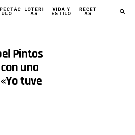
PECTÁC
LOTERI
VIDA Y
RECET
ULO
AS
ESTILO
AS
el Pintos
 con una
 «Yo tuve