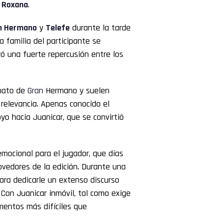
,
Roxana
.
n
Hermano
y
Telefe
durante la tarde
a familia del participante se
ró una fuerte repercusión entre los
rmato de
Gran
Hermano y suelen
relevancia. Apenas conocido el
o hacia Juanicar, que se convirtió
mocional para el jugador, que días
vedores de la edición. Durante una
ara dedicarle un extenso discurso
 Con Juanicar inmóvil, tal como exige
mentos más difíciles que