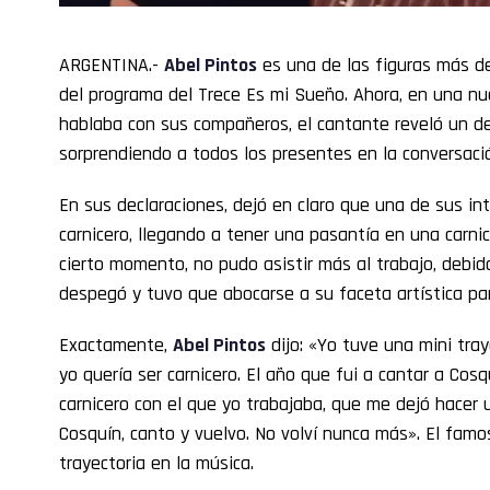
ARGENTINA.-
Abel Pintos
es una de las figuras más d
del programa del Trece Es mi Sueño. Ahora, en una nue
hablaba con sus compañeros, el cantante reveló un de
sorprendiendo a todos los presentes en la conversació
En sus declaraciones, dejó en claro que una de sus in
carnicero, llegando a tener una pasantía en una carni
cierto momento, no pudo asistir más al trabajo, debid
despegó y tuvo que abocarse a su faceta artística par
Exactamente,
Abel Pintos
dijo: «Yo tuve una mini traye
yo quería ser carnicero. El año que fui a cantar a Cosqu
carnicero con el que yo trabajaba, que me dejó hacer
Cosquín, canto y vuelvo. No volví nunca más». El famo
trayectoria en la música.