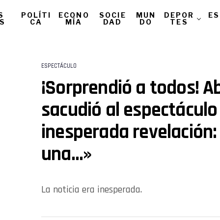
S
POLÍTI
ECONO
SOCIE
MUN
DEPOR
ES
AS
CA
MÍA
DAD
DO
TES
ESPECTÁCULO
¡Sorprendió a todos! Ab
sacudió al espectáculo
inesperada revelación:
una…»
La noticia era inesperada.