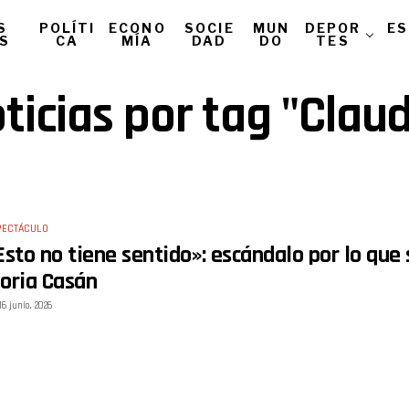
S
POLÍTI
ECONO
SOCIE
MUN
DEPOR
ES
AS
CA
MÍA
DAD
DO
TES
ticias por tag "Claud
PECTÁCULO
Esto no tiene sentido»: escándalo por lo que 
oria Casán
16 junio, 2026