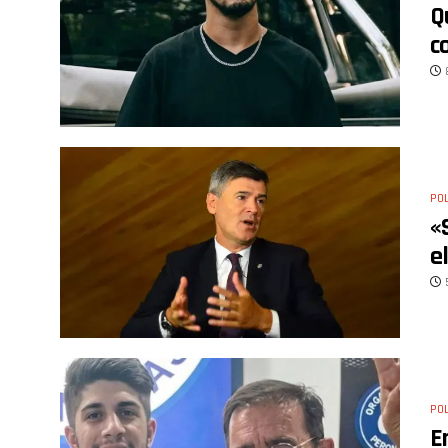
Q
c
POL
«
e
POL
E