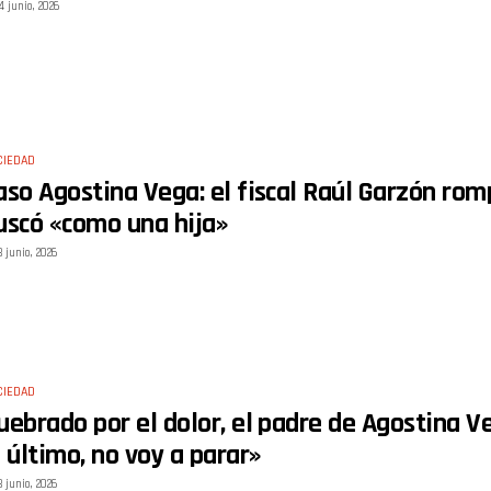
4 junio, 2026
CIEDAD
aso Agostina Vega: el fiscal Raúl Garzón romp
uscó «como una hija»
3 junio, 2026
CIEDAD
uebrado por el dolor, el padre de Agostina V
l último, no voy a parar»
3 junio, 2026