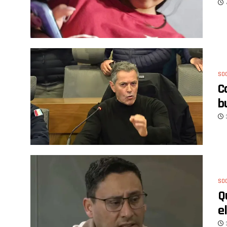
SO
C
b
SO
Q
e