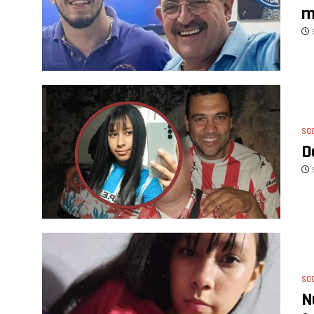
m
SO
D
SO
N