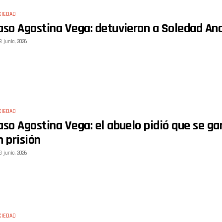
CIEDAD
aso Agostina Vega: detuvieron a Soledad And
8 junio, 2026
CIEDAD
aso Agostina Vega: el abuelo pidió que se gar
n prisión
8 junio, 2026
CIEDAD