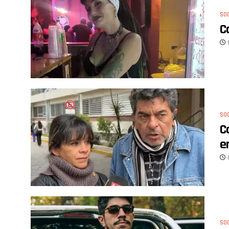
SO
C
SO
C
e
SO