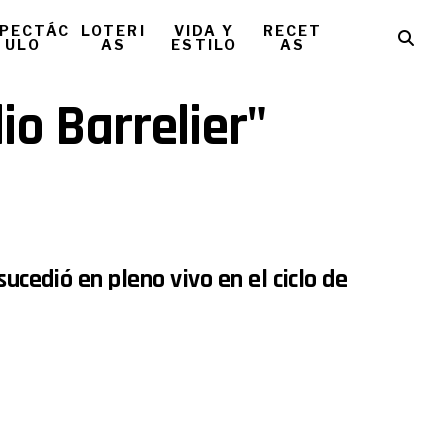
PECTÁC
LOTERI
VIDA Y
RECET
ULO
AS
ESTILO
AS
io Barrelier"
sucedió en pleno vivo en el ciclo de