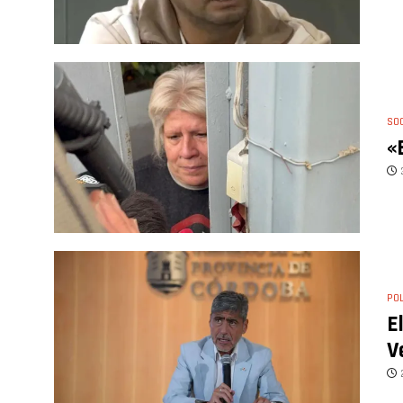
SO
«
POL
E
V