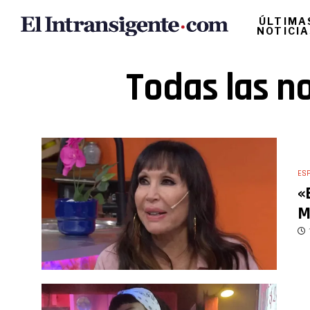
ÚLTIMA
NOTICI
Todas las no
ES
«
M