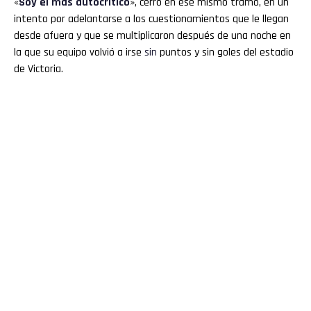
«
Soy el más autocrítico
», cerró en ese mismo tramo, en un
intento por adelantarse a los cuestionamientos que le llegan
desde afuera y que se multiplicaron después de una noche en
la que su equipo volvió a irse
sin
puntos y sin goles del estadio
de Victoria.