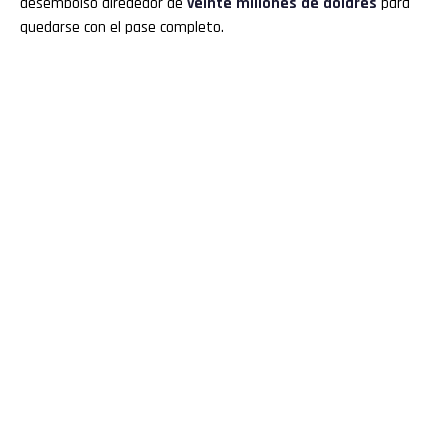
desembolsó alrededor de
veinte millones de dólares
para
quedarse con el pase completo.