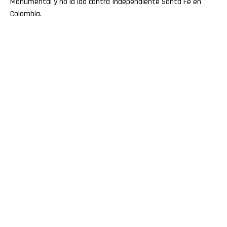
Monumental y no la ida contra Independiente Santa Fe en
Colombia.