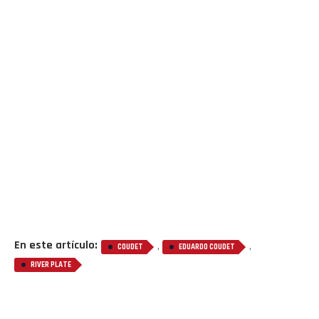
En este artículo:
,
,
COUDET
EDUARDO COUDET
RIVER PLATE