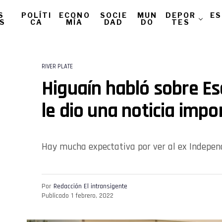
S
POLÍTI
ECONO
SOCIE
MUN
DEPOR
ES
AS
CA
MÍA
DAD
DO
TES
RIVER PLATE
Higuaín habló sobre Es
le dio una noticia impo
Hay mucha expectativa por ver al ex Indepen
Por
Redacción El intransigente
Publicado
1 febrero, 2022