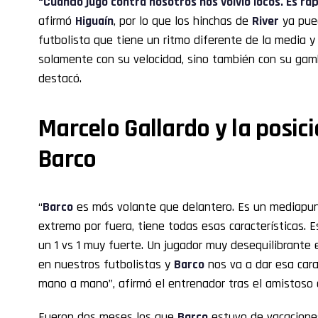
“Cuando jugó contra nosotros nos volvió locos. Es ráp
afirmó
Higuaín
, por lo que los hinchas de
River
ya pued
futbolista que tiene un ritmo diferente de la media 
solamente con su velocidad, sino también con su gam
destacó.
Marcelo Gallardo y la posic
Barco
“
Barco
es más volante que delantero. Es un mediapun
extremo por fuera, tiene todas esas características. 
un 1 vs 1 muy fuerte. Un jugador muy desequilibrante 
en nuestros futbolistas y
Barco
nos va a dar esa cara
mano a mano”, afirmó el entrenador tras el amistoso
Fueron dos meses los que
Barco
estuvo de vacaciones,