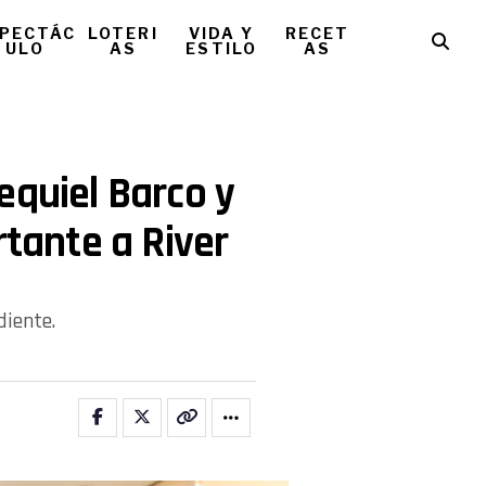
PECTÁC
LOTERI
VIDA Y
RECET
ULO
AS
ESTILO
AS
equiel Barco y
rtante a River
diente.