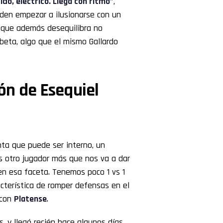
ido, eléctrico. Llega con ritmo”
,
en empezar a ilusionarse con un
y que además desequilibra no
beta, algo que el mismo Gallardo
ión de Esequiel
ta que puede ser interno, un
Es otro jugador más que nos va a dar
en esa faceta. Tenemos poco 1 vs 1
cterística de romper defensas en el
 con
Platense
.
 y llegó recién hace algunos días,