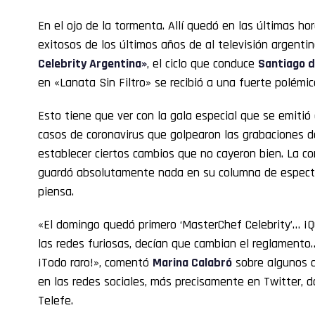
En el ojo de la tormenta. Allí quedó en las últimas h
exitosos de los últimos años de al televisión argenti
Celebrity Argentina»
, el ciclo que conduce
Santiago d
en «Lanata Sin Filtro» se recibió a una fuerte polémi
Esto tiene que ver con la gala especial que se emitió
casos de coronavirus que golpearon las grabaciones d
establecer ciertos cambios que no cayeron bien. La c
guardó absolutamente nada en su columna de espectác
piensa.
«El domingo quedó primero ‘MasterChef Celebrity’… ¡Q
las redes furiosas, decían que cambian el reglament
¡Todo raro!», comentó
Marina Calabró
sobre algunos d
en las redes sociales, más precisamente en Twitter, d
Telefe.