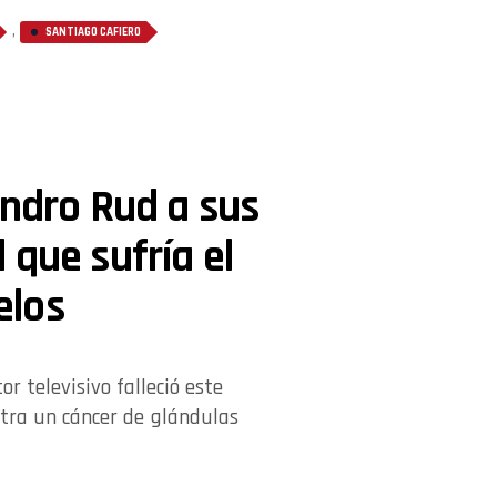
,
SANTIAGO CAFIERO
andro Rud a sus
 que sufría el
elos
r televisivo falleció este
ntra un cáncer de glándulas