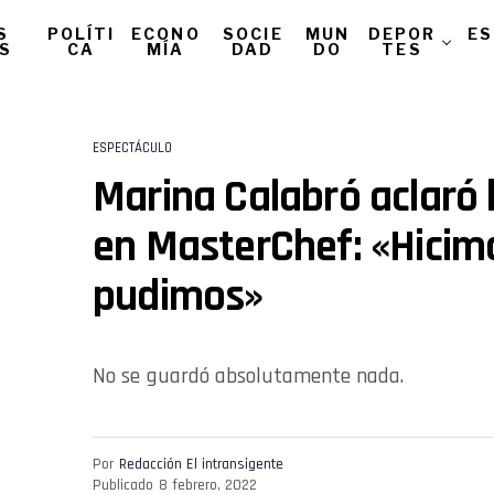
S
POLÍTI
ECONO
SOCIE
MUN
DEPOR
ES
AS
CA
MÍA
DAD
DO
TES
ESPECTÁCULO
Marina Calabró aclaró 
en MasterChef: «Hicim
pudimos»
No se guardó absolutamente nada.
Por
Redacción El intransigente
Publicado
8 febrero, 2022