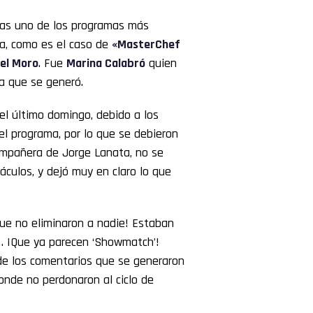
oras uno de los programas más
na, como es el caso de
«
MasterChef
el Moro
. Fue
Marina Calabró
quien
ca que se generó.
 el último domingo, debido a los
el programa, por lo que se debieron
ompañera de Jorge Lanata, no se
ulos, y dejó muy en claro lo que
ue no eliminaron a nadie! Estaban
o… ¡Que ya parecen ‘Showmatch’!
e los comentarios que se generaron
onde no perdonaron al ciclo de