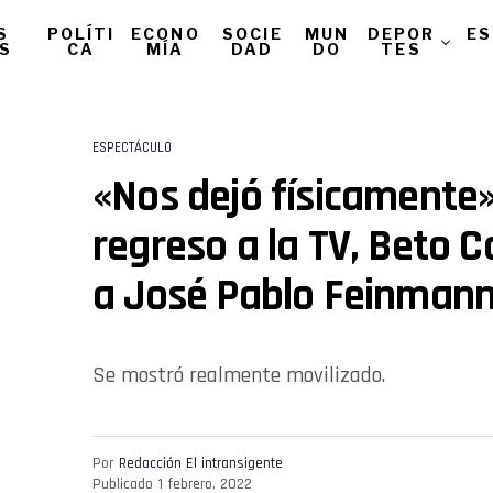
S
POLÍTI
ECONO
SOCIE
MUN
DEPOR
ES
AS
CA
MÍA
DAD
DO
TES
ESPECTÁCULO
«Nos dejó físicamente»
regreso a la TV, Beto C
a José Pablo Feinman
Se mostró realmente movilizado.
Por
Redacción El intransigente
Publicado
1 febrero, 2022