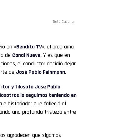
Beto Casella
ió en «
Bendita TV
«, el programa
lla de
Canal Nueve.
Y es que en
iones, el conductor decidió dejar
erte de
José Pablo Feinmann.
itor y filósofo José Pablo
Nosotros lo seguimos teniendo en
 e historiador que falleció el
cando una profunda tristeza entre
 nos agradecen que sigamos