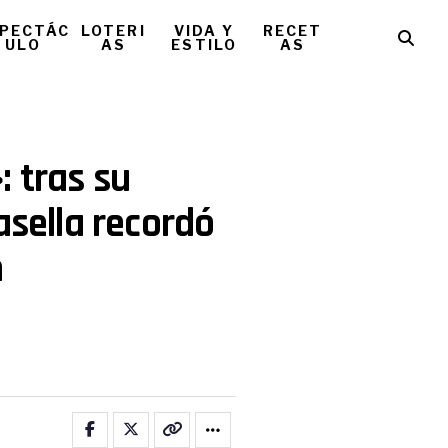
PECTÁC
LOTERI
VIDA Y
RECET
ULO
AS
ESTILO
AS
: tras su
asella recordó
n