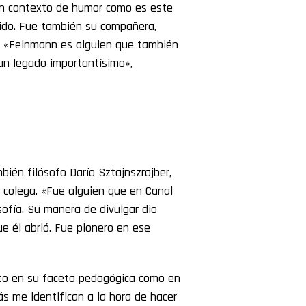
un contexto de humor como es este
ido. Fue también su compañera,
as. «Feinmann es alguien que también
 un legado importantísimo»,
bién filósofo Darío Sztajnszrajber,
u colega. «Fue alguien que en Canal
osofía. Su manera de divulgar dio
e él abrió. Fue pionero en ese
nto en su faceta pedagógica como en
ás me identifican a la hora de hacer