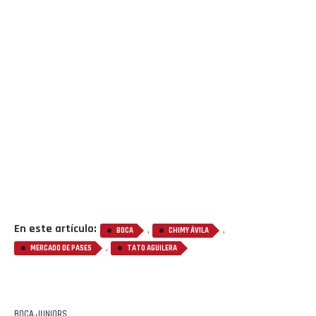
En este artículo:
,
,
BOCA
CHIMY ÁVILA
,
MERCADO DE PASES
TATO AGUILERA
BOCA JUNIORS