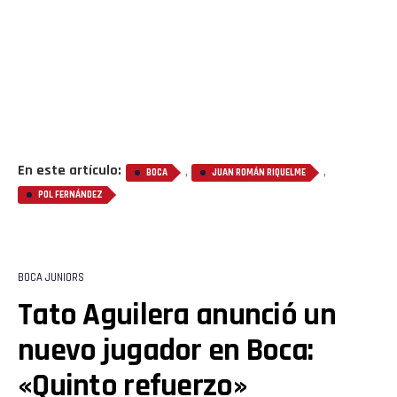
En este artículo:
,
,
BOCA
JUAN ROMÁN RIQUELME
POL FERNÁNDEZ
Flipboard
Reddit
BOCA JUNIORS
Tato Aguilera anunció un
Pinterest
nuevo jugador en Boca:
«Quinto refuerzo»
Whatsapp