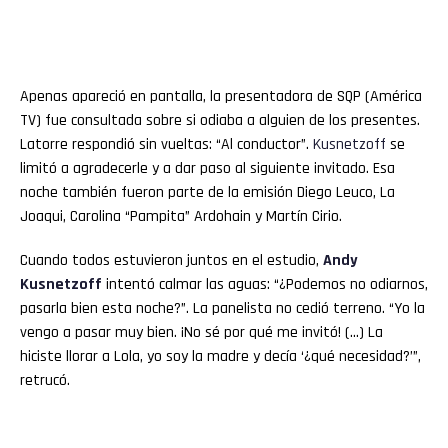
Apenas apareció en pantalla, la presentadora de SQP (América
TV) fue consultada sobre si odiaba a alguien de los presentes.
Latorre respondió sin vueltas: “Al conductor”.
Kusnetzoff
se
limitó a agradecerle y a dar paso al siguiente invitado. Esa
noche también fueron parte de la emisión Diego Leuco, La
Joaqui, Carolina “Pampita” Ardohain y Martín Cirio.
Cuando todos estuvieron juntos en el estudio,
Andy
Kusnetzoff
intentó calmar las aguas: “¿Podemos no odiarnos,
pasarla bien esta noche?”. La panelista no cedió terreno. “Yo la
vengo a pasar muy bien. ¡No sé por qué me invitó! (…) La
hiciste llorar a Lola, yo soy la madre y decía ‘¿qué necesidad?’”,
retrucó.