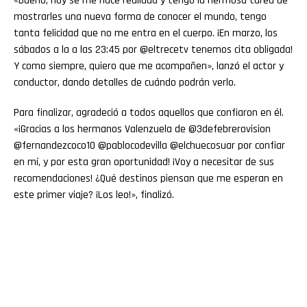
«Bueno, hoy se me hace realidad y tengo la hermosa tarea de
mostrarles una nueva forma de conocer el mundo, tengo
tanta felicidad que no me entra en el cuerpo. ¡En marzo, los
sábados a la a las 23:45 por @eltrecetv tenemos cita obligada!
Y como siempre, quiero que me acompañen», lanzó el actor y
conductor, dando detalles de cuándo podrán verlo.
Para finalizar, agradeció a todos aquellos que confiaron en él.
«¡Gracias a los hermanos Valenzuela de @3defebrerovision
@fernandezcoco10 @pablocodevilla @elchuecosuar por confiar
en mí, y por esta gran oportunidad! ¡Voy a necesitar de sus
recomendaciones! ¿Qué destinos piensan que me esperan en
este primer viaje? ¡Los leo!», finalizó.