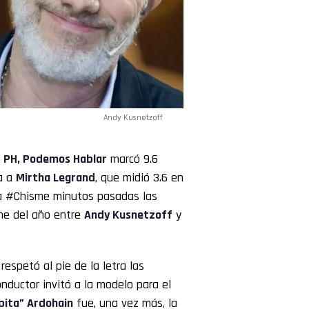
Andy Kusnetzoff
e
PH, Podemos Hablar
marcó 9.6
a a
Mirtha
Legrand
, que midió 3.6 en
ada #Chisme minutos pasadas las
ime del año entre
Andy Kusnetzoff
y
 respetó al pie de la letra las
nductor invitó a la modelo para el
pita” Ardohain
fue, una vez más, la