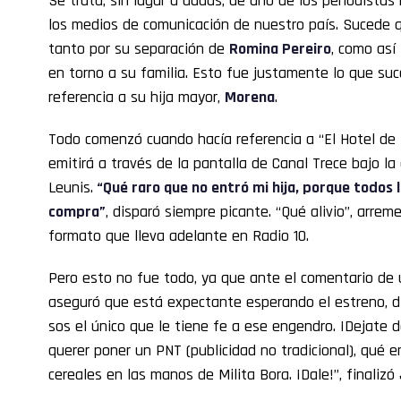
Se trata, sin lugar a dudas, de uno de los periodistas
los medios de comunicación de nuestro país. Sucede
tanto por su separación de
Romina Pereiro
, como así
en torno a su familia. Esto fue justamente lo que suc
referencia a su hija mayor,
Morena
.
Todo comenzó cuando hacía referencia a “El Hotel de
emitirá a través de la pantalla de Canal Trece bajo l
Leunis.
“Qué raro que no entró mi hija, porque todos 
compra”
, disparó siempre picante. “Qué alivio”, arreme
formato que lleva adelante en Radio 10.
Pero esto no fue todo, ya que ante el comentario de
aseguró que está expectante esperando el estreno, di
sos el único que le tiene fe a ese engendro. ¡Dejate d
querer poner un PNT (publicidad no tradicional), qué 
cereales en las manos de Milita Bora. ¡Dale!”, finalizó 