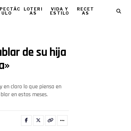
PECTÁC
LOTERI
VIDA Y
RECET
ULO
AS
ESTILO
AS
blar de su hija
a»
en claro lo que piensa en
ablar en estos meses.