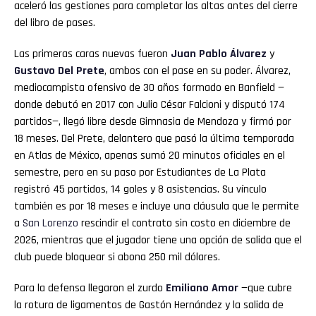
aceleró las gestiones para completar las altas antes del cierre
del libro de pases.
Las primeras caras nuevas fueron
Juan Pablo Álvarez
y
Gustavo Del Prete
, ambos con el pase en su poder. Álvarez,
mediocampista ofensivo de 30 años formado en Banfield —
donde debutó en 2017 con Julio César Falcioni y disputó 174
partidos—, llegó libre desde Gimnasia de Mendoza y firmó por
18 meses. Del Prete, delantero que pasó la última temporada
en Atlas de México, apenas sumó 20 minutos oficiales en el
semestre, pero en su paso por Estudiantes de La Plata
registró 45 partidos, 14 goles y 8 asistencias. Su vínculo
también es por 18 meses e incluye una cláusula que le permite
a
San
Lorenzo
rescindir el contrato sin costo en diciembre de
2026, mientras que el jugador tiene una opción de salida que el
club puede bloquear si abona 250 mil dólares.
Para la defensa llegaron el zurdo
Emiliano Amor
—que cubre
la rotura de ligamentos de Gastón Hernández y la salida de