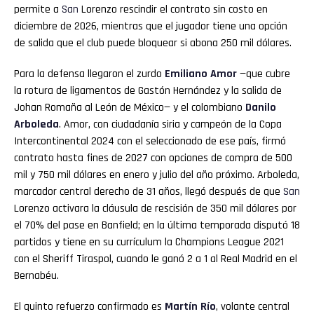
permite a
San
Lorenzo rescindir el contrato sin costo en
diciembre de 2026, mientras que el jugador tiene una opción
de salida que el club puede bloquear si abona 250 mil dólares.
Para la defensa llegaron el zurdo
Emiliano Amor
—que cubre
la rotura de ligamentos de Gastón Hernández y la salida de
Johan Romaña al León de México— y el colombiano
Danilo
Arboleda
. Amor, con ciudadanía siria y campeón de la Copa
Intercontinental 2024 con el seleccionado de ese país, firmó
contrato hasta fines de 2027 con opciones de compra de 500
mil y 750 mil dólares en enero y julio del año próximo. Arboleda,
marcador central derecho de 31 años, llegó después de que
San
Lorenzo activara la cláusula de rescisión de 350 mil dólares por
el 70% del pase en Banfield; en la última temporada disputó 18
partidos y tiene en su currículum la Champions League 2021
con el Sheriff Tiraspol, cuando le ganó 2 a 1 al Real Madrid en el
Bernabéu.
El quinto refuerzo confirmado es
Martín Río
, volante central