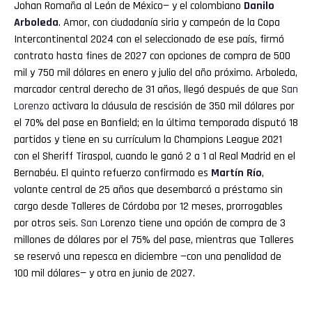
Johan Romaña al León de México— y el colombiano
Danilo
Arboleda
. Amor, con ciudadanía siria y campeón de la Copa
Intercontinental 2024 con el seleccionado de ese país, firmó
contrato hasta fines de 2027 con opciones de compra de 500
mil y 750 mil dólares en enero y julio del año próximo. Arboleda,
marcador central derecho de 31 años, llegó después de que
San
Lorenzo
activara la cláusula de rescisión de 350 mil dólares por
el 70% del pase en Banfield; en la última temporada disputó 18
partidos y tiene en su currículum la Champions League 2021
con el Sheriff Tiraspol, cuando le ganó 2 a 1 al Real Madrid en el
Bernabéu. El quinto refuerzo confirmado es
Martín Río
,
volante central de 25 años que desembarcó a préstamo sin
cargo desde Talleres de Córdoba por 12 meses, prorrogables
por otros seis.
San
Lorenzo tiene una opción de compra de 3
millones de dólares por el 75% del pase, mientras que Talleres
se reservó una repesca en diciembre —con una penalidad de
100 mil dólares— y otra en junio de 2027.