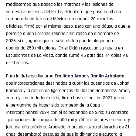
mediocampo que padeció las marchas y las lesiones del
semestre anterior. Del Prete, delantero que pasó la última
temporada en Atlas de México con apenas 20 minutos
oficiales, firmó por el mismo lapso, pero con una cláusula que le
permite a
San
Lorenzo
rescindir sin costo en diciembre de
2026; si el jugador quiere salir, el club puede bloquearlo
abonando 250 mil dólares. En el Ciclón rescatan su huella en
Estudiantes de La Plata, donde sumó 45 partidos, 14 goles y 8
asistencias.
Para la defensa llegaron
Emiliano Amor
y
Danilo Arboleda
,
dos incorporaciones destinadas a cubrir las ausencias de Johan
Romaña y la rotura de ligamentos de Gastón Hernández. Amor,
zurdo y con ciudadanía siria, firmó hasta fines de 2027 y trae
el pergamino de haber sido campeón de la Copa
Intercontinental 2024 con el seleccionado de Siria; su contrato
fija opciones de compra de 500 mil y 750 mil dólares en enero y
julio del año próximo. Arboleda, marcador central derecho de 31
años, desembarcó después de que la dirigencia ejecutara la