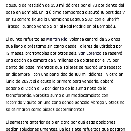
cláusula de rescisión de 350 mil dólares por el 70 por ciento del
pase en Banfield. En la última temporada disputó 18 partidos y
en su carrera figura la Champions League 2021 con el Sheriff
Tiraspol, cuando venció 2 a 1 al Real Madrid en el Bernabéu.
El quinto refuerzo es
Martín Río
, volante central de 25 años
que llegó a préstamo sin cargo desde Talleres de Córdoba por
12 meses, prorrogables por otros seis.
San
Lorenzo
se reservó
una opción de compra de 3 millones de dólares por el 75 por
ciento del pase, mientras que Talleres se guardó una repesca
en diciembre —con una penalidad de 100 mil dólares— y otra en
junio de 2027; si ejecuta la primera para venderlo, deberá
pagarle al Ciclón el 5 por ciento de la suma neta de la
transferencia. Gorosito suma a un mediocampista con
recorrido y quite en una zona donde Gonzalo Ábrego y otros no
se afirmaron como piezas determinantes.
El semestre anterior dejó en claro por qué esas posiciones
pedían soluciones urgentes. De los siete refuerzos que pasaron