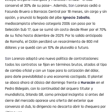
conservó el 30% de su pase—. Además,
San
Lorenzo cedió a
Facundo Bruera a Barracas Central por 18 meses, sin cargo y sin
opción, y anunció la llegada del pibe
Ignacio Zaballa
,
mediocampista ofensivo categoría 2006 con paso por la
Selección Sub 17, que se sumó sin costo desde River por el 70%
de su ficha hasta diciembre de 2029. Por la salida anticipada
de Romaña, el Ciclón percibirá un resarcimiento de 800 mil
dólares y se quedó con un 10% de plusvalía a futuro.
San
Lorenzo adoptó una nueva política de contrataciones:
todos los contratos se fijan en términos brutos, atados al tipo
de cambio oficial y con un tope para la cotización del dólar,
para darle previsibilidad a una economía castigada. El plantel
se aboca ahora al clásico del domingo frente a
Huracán
en el
Pedro Bidegain, con la continuidad del arquero titular y
mundialista, Orlando Gill, como principal incógnita: si antes del
cierre del mercado aparece una oferta del exterior que
convenza al club, la dirigencia no descarta abrir la chequera por