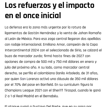
Los refuerzos y el impacto
en el once inicial
La defensa era la zona más urgente por la rotura de
ligamentos de Gastón Hernández y la venta de Johan Romaña
al León de México. Para esa zaga central llegaron dos apellidos
con rodaje internacional. Emiliano Amor, campeón de la Copa
Intercontinental 2024 con el seleccionado de Siria, se calzará el
buzo de marcador zurdo; firmó hasta fines de 2027 con
opciones de compra de 500 mil y 750 mil dólares en enero y
julio del próximo año. A su lado, como marcador central
derecho, se perfila el colombiano Danilo Arboleda, de 31 años,
por quien
San
Lorenzo activó una cláusula de 350 mil dólares
por el 70% del pase en Banfield. En su currículum figura la
Champions League 2021 con el Sheriff Tiraspol, cuando le ganó
2 a 1 al Real Madrid en el Bernabéu.
El ataque sumó a Gustavo Del Prete, que en su paso por