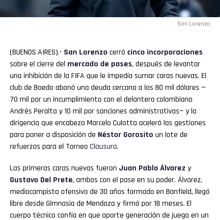
San Lorenzo
(BUENOS AIRES).-
San Lorenzo
cerró
cinco incorporaciones
sobre el cierre del
mercado de pases
, después de levantar
una inhibición de la FIFA que le impedía sumar caras nuevas. El
club de Boedo abonó una deuda cercana a los 80 mil dólares —
70 mil por un incumplimiento con el delantero colombiano
Andrés Peralta y 10 mil por sanciones administrativas— y la
dirigencia que encabeza Marcelo Culotta aceleró las gestiones
para poner a disposición de
Néstor Gorosito
un lote de
refuerzos para el Torneo
Clausura
.
Las primeras caras nuevas fueron
Juan Pablo Álvarez
y
Gustavo Del Prete
, ambos con el pase en su poder. Álvarez,
mediocampista ofensivo de 30 años formado en Banfield, llegó
libre desde Gimnasia de Mendoza y firmó por 18 meses. El
cuerpo técnico confía en que aporte generación de juego en un