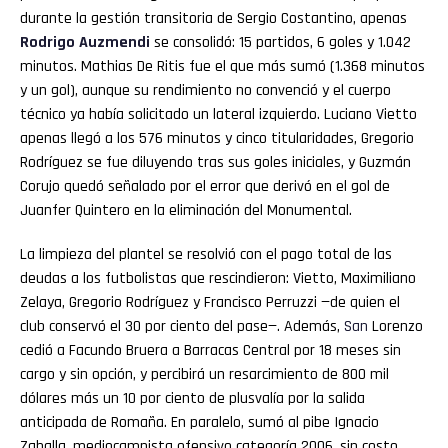
durante la gestión transitoria de Sergio Costantino, apenas
Rodrigo Auzmendi
se consolidó: 15 partidos, 6 goles y 1.042
minutos. Mathias De Ritis fue el que más sumó (1.368 minutos
y un gol), aunque su rendimiento no convenció y el cuerpo
técnico ya había solicitado un lateral izquierdo. Luciano Vietto
apenas llegó a los 576 minutos y cinco titularidades, Gregorio
Rodríguez se fue diluyendo tras sus goles iniciales, y Guzmán
Corujo quedó señalado por el error que derivó en el gol de
Juanfer Quintero en la eliminación del Monumental.
La limpieza del plantel se resolvió con el pago total de las
deudas a los futbolistas que rescindieron: Vietto, Maximiliano
Zelaya, Gregorio Rodríguez y Francisco Perruzzi —de quien el
club conservó el 30 por ciento del pase—. Además,
San
Lorenzo
cedió a Facundo Bruera a Barracas Central por 18 meses sin
cargo y sin opción, y percibirá un resarcimiento de 800 mil
dólares más un 10 por ciento de plusvalía por la salida
anticipada de Romaña. En paralelo, sumó al pibe Ignacio
Zaballa, mediocampista ofensivo categoría 2006, sin costo