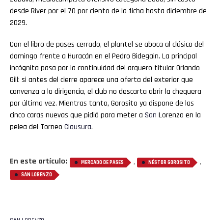
desde River por el 70 por ciento de la ficha hasta diciembre de
2029.
Con el libro de pases cerrado, el plantel se aboca al clásico del
domingo frente a Huracán en el Pedro Bidegain. La principal
incógnita pasa por la continuidad del arquero titular Orlando
Gill: si antes del cierre aparece una oferta del exterior que
convenza a la dirigencia, el club no descarta abrir la chequera
por última vez. Mientras tanto, Gorosito ya dispone de las
cinco caras nuevas que pidió para meter a
San
Lorenzo en la
pelea del Torneo
Clausura
.
En este artículo:
,
,
MERCADO DE PASES
NÉSTOR GOROSITO
SAN LORENZO