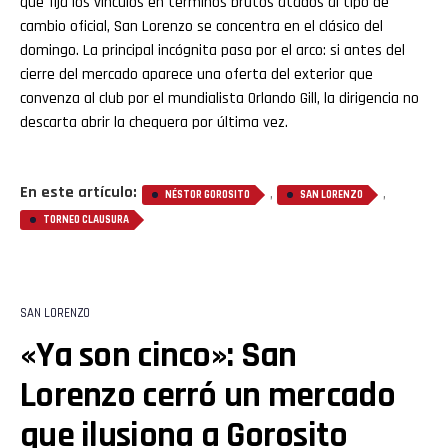
que fija los vínculos en términos brutos atados al tipo de
cambio oficial, San Lorenzo se concentra en el clásico del
domingo. La principal incógnita pasa por el arco: si antes del
cierre del mercado aparece una oferta del exterior que
convenza al club por el mundialista Orlando Gill, la dirigencia no
descarta abrir la chequera por última vez.
En este artículo:
,
,
NÉSTOR GOROSITO
SAN LORENZO
TORNEO CLAUSURA
SAN LORENZO
«Ya son cinco»: San
Lorenzo cerró un mercado
que ilusiona a Gorosito