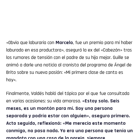
«Obvio que laburaría con
Marcelo
, fue un premio para mí haber
laburado en esa productora», aseguró la ex del «Cabezón» tras
los rumores de tensión con el padre de su hijo mejor. Guille se
animó a darle una noticia al cronista del programa de Ángel de
Brito sobre su nueva pasión: «Mi primera clase de canto es
hoy».
Finalmente, Valdés habló del tópico por el que fue consultada
en varias ocasiones: su vida amorosa.
«Estoy sola. Seis
meses, es un montón para mí. Soy una persona
separada y podría estar con alguien», aseguro primero.
Acto seguido, reflexionó: «Me merecía este momento
conmigo, no pasa nada. Yo era una persona que tenía un
mandato con una cosa de la pareja, siempre