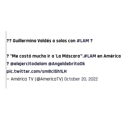
?? Guillermina Valdés a solas con
#LAM
?
? "Me costó mucho ir a 'La Máscara'".
#LAM
en América
?
@elejercitodelam
@AngeldebritoOk
pic.twitter.com/sm8ciSh1LH
— América TV (@AmericaTV)
October 20, 2022