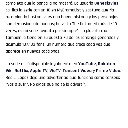
completo que la pantalla no mostró. La usuaria
GenesisVlez
calificó la serie con un 10 en MyDramaList y sostuvo que “la
recomiendo bastante, es una buena historia y los personajes
son demasiado de buenos; he visto The Untamed más de 10
veces, es mi serie favorita por siempre”. La plataforma
también la tiene en su puesto 70 de los rankings generales y
acumula 137.183 fans, un número que crece cada vez que
aparece en nuevos catálogos.
La serie está disponible legalmente en
YouTube
,
Rakuten
Viki
,
Netflix
,
Apple TV
,
WeTV
,
Tencent Video
y
Prime Video
.
Rea L. López dejó una advertencia que funciona como consejo:
“Vas a sufrir. No digas que no te lo advertí”.