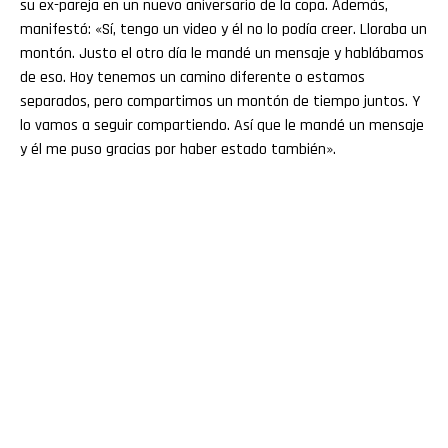
su ex-pareja en un nuevo aniversario de la copa. Además,
Reddit
manifestó: «Sí, tengo un video y él no lo podía creer. Lloraba un
montón. Justo el otro día le mandé un mensaje y hablábamos
Pinterest
de eso. Hoy tenemos un camino diferente o estamos
separados, pero compartimos un montón de tiempo juntos. Y
Whatsapp
lo vamos a seguir compartiendo. Así que le mandé un mensaje
y él me puso gracias por haber estado también».
Email