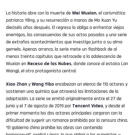
La historia abre con la muerte de
Wei Wuxian
, el carismático
patriarca Yiling, y su resurrección a manos de Mo Xuan Yu
dieciséis años después. El regreso lo obliga a enfrentar viejos
enemigos, las consecuencias de sus actos pasados y una serie
de extraños acontecimientos que investiga junto a su alma
gemela. Apenas arranca, la serie mete un flashback de al
menos treinta capítulos que retrocede a la adolescencia de
Wuxian en
Receso de las Nubes
, donde conoce al estoico Lan
Wangji, el otro protagonista central.
Xiao Zhan
y
Wang Yibo
encabezan un elenco de 110 actores y
sostienen una química que atravesó las limitaciones de la
adaptación. La serie se emitió originalmente entre el 27 de
junio y el 7 de agosto de 2019 por
Tencent Video
, y desde el
primer momento los dos actores principales cargaron con la
dificultad de sugerir un romance prohibido por la censura china.
“El gobierno chino prohíbe las obras con contenido
homosexual”, explicó López, lo que obligó a los guionistas —