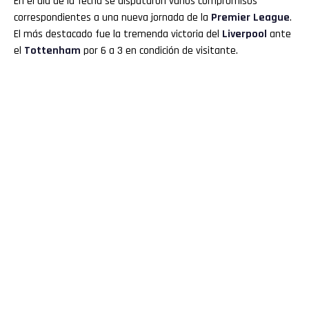
En el día de la fecha se disputaron varios compromisos
correspondientes a una nueva jornada de la
Premier League
.
El más destacado fue la tremenda victoria del
Liverpool
ante
el
Tottenham
por 6 a 3 en condición de visitante.