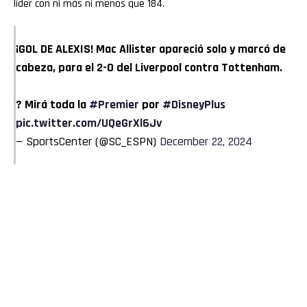
líder con ni más ni menos que 184.
¡GOL DE ALEXIS! Mac Allister apareció solo y marcó de
cabeza, para el 2-0 del Liverpool contra Tottenham.
? Mirá toda la
#Premier
por
#DisneyPlus
pic.twitter.com/UQeGrXl6Jv
— SportsCenter (@SC_ESPN)
December 22, 2024