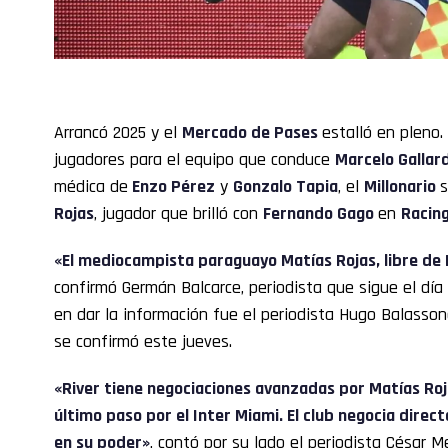
Arrancó 2025 y el
Mercado de Pases
estalló en pleno.
jugadores para el equipo que conduce
Marcelo Gallar
médica de
Enzo Pérez
y
Gonzalo Tapia
, el
Millonario
s
Rojas
, jugador que brilló con
Fernando Gago
en
Racin
«El mediocampista paraguayo Matías Rojas, libre de 
confirmó Germán Balcarce, periodista que sigue el día 
en dar la información fue el periodista Hugo Balasson
se confirmó este jueves.
«River tiene negociaciones avanzadas por Matías Ro
último paso por el Inter Miami. El club negocia direc
en su poder»
, contó por su lado el periodista César M