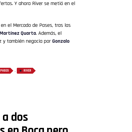
ofertas. Y ahora River se metió en el
 en el Mercado de Pases, tras las
 Martínez Quarta
. Además, el
ez y también negocia por
Gonzalo
,
 PASES
RIVER
 a dos
s en Boca pero