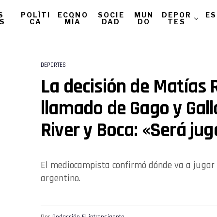
S
POLÍTI
ECONO
SOCIE
MUN
DEPOR
ES
AS
CA
MÍA
DAD
DO
TES
DEPORTES
La decisión de Matías R
llamado de Gago y Gall
River y Boca: «Será ju
El mediocampista confirmó dónde va a jugar y
argentino.
Por
Redacción El intransigente