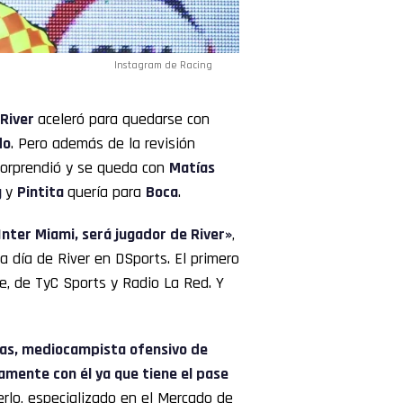
Instagram de Racing
River
aceleró para quedarse con
do
. Pero además de la revisión
orprendió y se queda con
Matías
g
y
Pintita
quería para
Boca
.
Inter Miami, será jugador de River»
,
a día de River en DSports. El primero
e, de TyC Sports y Radio La Red. Y
jas, mediocampista ofensivo de
tamente con él ya que tiene el pase
erlo, especializado en el Mercado de