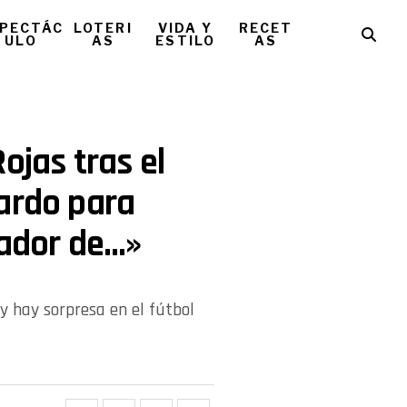
PECTÁC
LOTERI
VIDA Y
RECET
ULO
AS
ESTILO
AS
ojas tras el
ardo para
gador de…»
 hay sorpresa en el fútbol