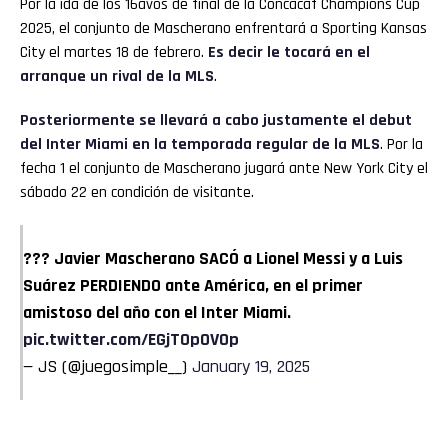
Por la ida de los 16avos de final de la Concacaf Champions Cup
2025, el conjunto de Mascherano enfrentará a Sporting Kansas
City el martes 18 de febrero.
Es decir le tocará en el
arranque un rival de la MLS
.
Posteriormente se llevará a cabo justamente el debut
del Inter Miami en la temporada regular de la MLS
. Por la
fecha 1 el conjunto de Mascherano jugará ante New York City el
sábado 22 en condición de visitante.
??? Javier Mascherano SACÓ a Lionel Messi y a Luis
Suárez PERDIENDO ante América, en el primer
amistoso del año con el Inter Miami.
pic.twitter.com/EGjT0pOVOp
— JS (@juegosimple__)
January 19, 2025