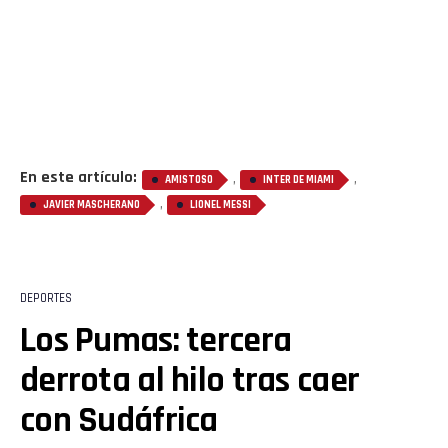
En este artículo:
,
,
AMISTOSO
INTER DE MIAMI
,
JAVIER MASCHERANO
LIONEL MESSI
DEPORTES
Los Pumas: tercera
Flipboard
derrota al hilo tras caer
Reddit
con Sudáfrica
Pinterest