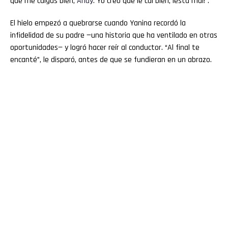
que me caigas bien,
Andy
. Yo creo que le caí bien, ¡está mal!”.
El hielo empezó a quebrarse cuando Yanina recordó la
infidelidad de su padre —una historia que ha ventilado en otras
oportunidades— y logró hacer reír al conductor. “Al final te
encanté”, le disparó, antes de que se fundieran en un abrazo.