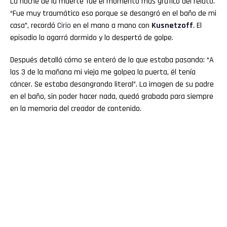
La noche de la muerte fue el momento más gráfico del relato.
“Fue muy traumático eso porque se desangró en el baño de mi
casa”, recordó
Cirio
en el mano a mano con
Kusnetzoff
. El
episodio lo agarró dormido y lo despertó de golpe.
Después detalló cómo se enteró de lo que estaba pasando: “A
las 3 de la mañana mi vieja me golpea la puerta, él tenía
cáncer. Se estaba desangrando literal”. La imagen de su padre
en el baño, sin poder hacer nada, quedó grabada para siempre
en la memoria del creador de contenido.