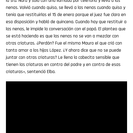
la sra. Nara y solo con una llamada por teléfono y lleva a las
nenas. Volvió cuando quiso, se llevó a las nenas cuando quiso y
tenía que restituirlas el 15 de enero porque el juez fue claro en
esa disposición y habló de quincena. Cuando hay que restituir a
las nenas, le impide la conversación con el papá. El planteo que
se está haciendo es que las nenas no se van a mezclar con
otras criaturas. ¿Perdón? Fue el mismo Mauro el que crió con
tanto amor a los hijos López. ¿Y ahora dice que no se puede
juntar con otras criaturas? Le llena la cabecita sensible que
tienen las criaturas en contra del padre y en contra de esas
criaturas», sentenció Elba.