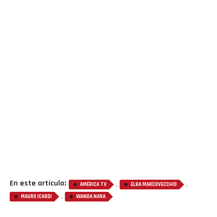
Flipboard
Reddit
Pinterest
Whatsapp
Email
En este artículo:
,
,
AMÉRICA TV
ELBA MARCOVECCHIO
,
MAURO ICARDI
WANDA NARA