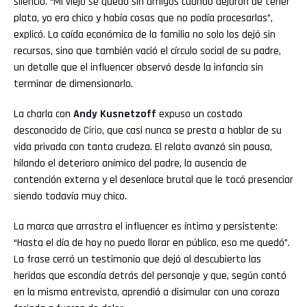
silencio. “Mi viejo se quedó sin amigos cuando dejaron de tener
plata, yo era chico y había cosas que no podía procesarlas”,
explicó. La caída económica de la familia no solo los dejó sin
recursos, sino que también vació el círculo social de su padre,
un detalle que el influencer observó desde la infancia sin
terminar de dimensionarlo.
La charla con
Andy Kusnetzoff
expuso un costado
desconocido de
Cirio
, que casi nunca se presta a hablar de su
vida privada con tanta crudeza. El relato avanzó sin pausa,
hilando el deterioro anímico del padre, la ausencia de
contención externa y el desenlace brutal que le tocó presenciar
siendo todavía muy chico.
La marca que arrastra el influencer es íntima y persistente:
“Hasta el día de hoy no puedo llorar en público, eso me quedó”.
La frase cerró un testimonio que dejó al descubierto las
heridas que escondía detrás del personaje y que, según contó
en la misma entrevista, aprendió a disimular con una coraza