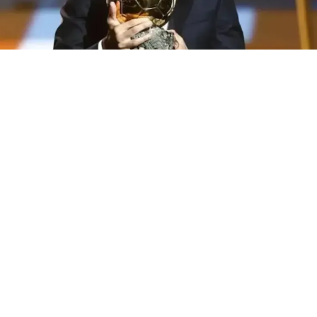
Rodri
(BUENOS AIRES).- “¿Se unirá
Rodri
a la lista? Aquí están los
ganadores del Balón de Oro que han jugado en el
Barcelona
”,
publicó este viernes la cuenta oficial del premio en redes
sociales, junto a una foto del mediocampista besando el
trofeo. La pregunta no es casual: el
FC Barcelona
negocia a
contrarreloj con el
Manchester
City
para cerrar en las
próximas horas el fichaje de
Rodri
Hernández
, el volante de
30 años que acaba de consagrarse campeón del mundo como
capitán de España.