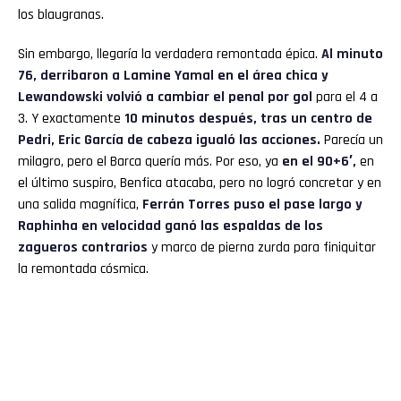
los blaugranas.
Sin embargo, llegaría la verdadera remontada épica.
Al minuto
76, derribaron a Lamine Yamal en el área chica y
Lewandowski volvió a cambiar el penal por gol
para el 4 a
3. Y exactamente
10 minutos después, tras un centro de
Pedri, Eric García de cabeza igualó las acciones.
Parecía un
milagro, pero el Barca quería más. Por eso, ya
en el 90+6′,
en
el último suspiro, Benfica atacaba, pero no logró concretar y en
una salida magnífica,
Ferrán Torres puso el pase largo y
Raphinha en velocidad ganó las espaldas de los
zagueros contrarios
y marco de pierna zurda para finiquitar
la remontada cósmica.