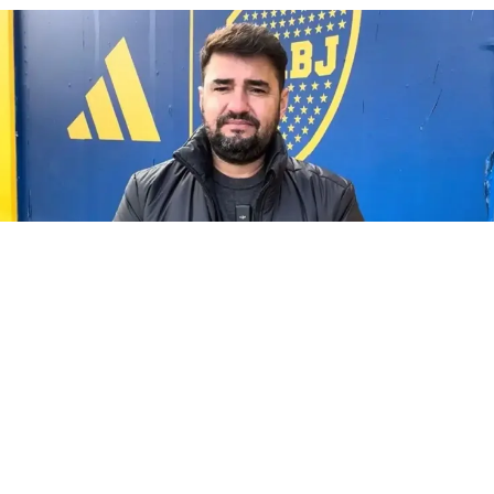
Tato Aguilera
(BUENOS AIRES).- «Hablando de los refuerzos.
Llega
Enner
Valencia
al país entre esta noche y mañana.
Firmará
contrato
por 18 meses, libre del Pachuca», anunció
Tato Aguilera
este
martes. El periodista que sigue el día a día de
Boca
en TyC