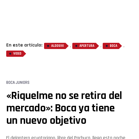
En este artículo:
,
,
,
ALDOSIVI
APERTURA
BOCA
VIDEO
BOCA JUNIORS
«Riquelme no se retira del
mercado»: Boca ya tiene
un nuevo objetivo
El delantero ecuatoriano, libre del Pachuca, llega esta noche