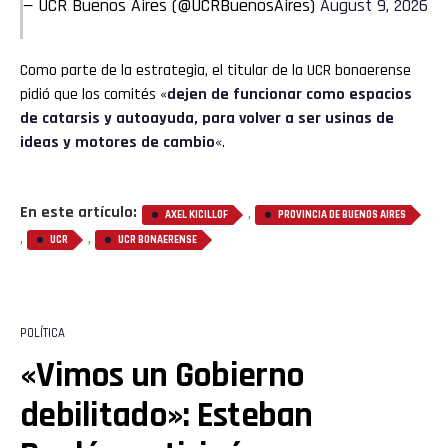
— UCR Buenos Aires (@UCRBuenosAires)
August 9, 2026
Como parte de la estrategia, el titular de la UCR bonaerense
pidió que los comités «
dejen de funcionar como espacios
de catarsis y autoayuda, para volver a ser usinas de
ideas y motores de cambio
«.
En este artículo:
,
AXEL KICILLOF
PROVINCIA DE BUENOS AIRES
,
,
UCR
UCR BONAERENSE
POLÍTICA
«Vimos un Gobierno
debilitado»: Esteban