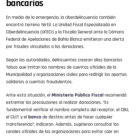
bancarios
En medio de la emergencia, la ciberdelincuencia también
encontró terreno fértil. La Unidad Fiscal Especializada en
Ciberdelincuencia (UFECI) y la Fiscalía General ante la Cámara
Federal de Apelaciones de Bahía Blanca emitieron una alerta
por fraudes vinculados a las donaciones.
Flipboard
Según las autoridades, delincuentes crearon alias bancarios
falsos que imitan los nombres de cuentas oficiales de la
Reddit
Municipalidad y organizaciones civiles para redirigir los aportes
Pinterest
solidarios a cuentas fraudulentas.
Ante esta situación, el
Ministerio Público
Fiscal
recomendó
Whatsapp
extremar las precauciones al realizar donaciones. “Es
fundamental verificar el nombre completo del receptor, el CBU,
Email
el CUIT y el
banco
de destino antes de hacer cualquier
transferencia”, indicaron. Además, sugirieron consultar los
canales oficiales de las organizaciones para evitar caer en