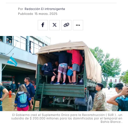
Por
Redacción El intransigente
Publicado
15 marzo, 2025
El Gobierno creó el Suplemento Único para la Reconstrucción ( SUR ) , un
subsidio de $ 200.000 millones para los damnificados por el temporal en
Bahía Blanca .