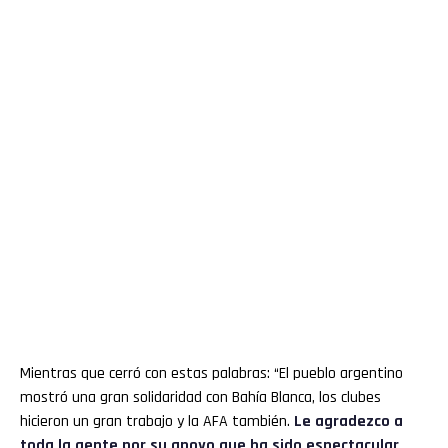
Mientras que cerró con estas palabras: “El pueblo argentino
mostró una gran solidaridad con Bahía Blanca, los clubes
hicieron un gran trabajo y la AFA también.
Le agradezco a
toda la gente por su apoyo que ha sido espectacular,