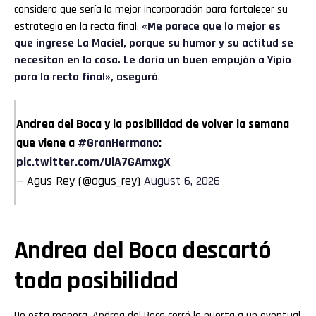
considera que sería la mejor incorporación para fortalecer su
estrategia en la recta final.
«Me parece que lo mejor es
que ingrese La Maciel, porque su humor y su actitud se
necesitan en la casa. Le daría un buen empujón a Yipio
para la recta final», aseguró
.
Andrea del Boca y la posibilidad de volver la semana
que viene a
#GranHermano
:
pic.twitter.com/UlA7GAmxgX
— Agus Rey (@agus_rey)
August 6, 2026
Andrea del Boca descartó
toda posibilidad
De esta manera, Andrea del Boca cerró la puerta a un eventual