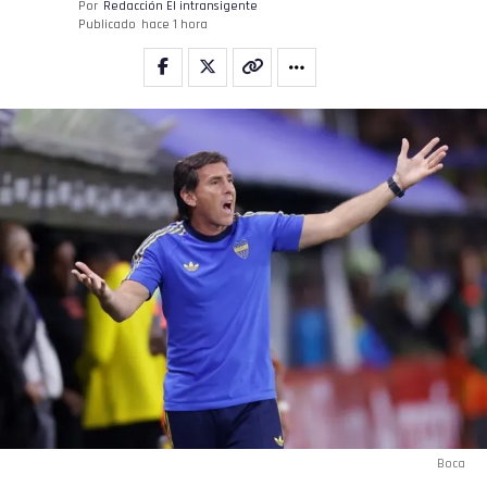
Flipboard
Por
Redacción El intransigente
Publicado
hace 1 hora
Reddit
Pinterest
Whatsapp
Email
Boca