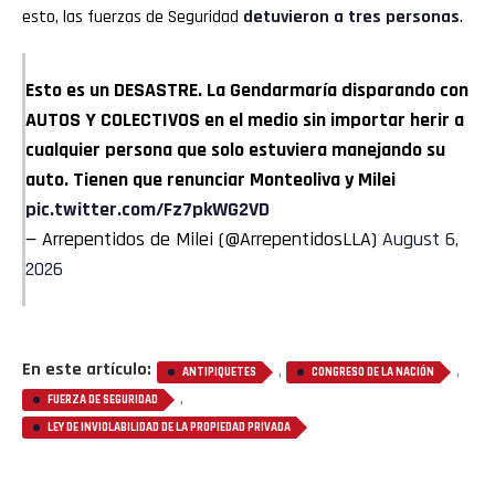
esto, las fuerzas de Seguridad
detuvieron a tres personas
.
Esto es un DESASTRE. La Gendarmaría disparando con
AUTOS Y COLECTIVOS en el medio sin importar herir a
cualquier persona que solo estuviera manejando su
auto. Tienen que renunciar Monteoliva y Milei
pic.twitter.com/Fz7pkWG2VD
— Arrepentidos de Milei (@ArrepentidosLLA)
August 6,
2026
En este artículo:
,
,
ANTIPIQUETES
CONGRESO DE LA NACIÓN
,
FUERZA DE SEGURIDAD
LEY DE INVIOLABILIDAD DE LA PROPIEDAD PRIVADA