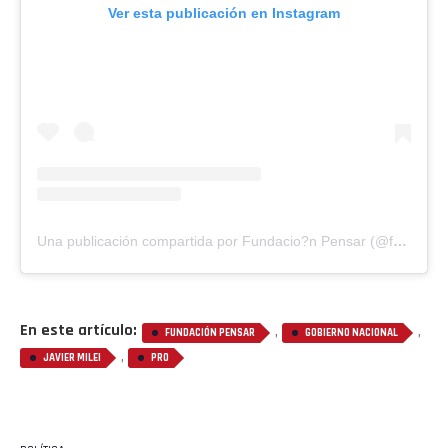
Ver esta publicación en Instagram
Una publicación compartida por Fundacio?n Pensar (@fundacionpensar)
En este artículo:
,
,
FUNDACIÓN PENSAR
GOBIERNO NACIONAL
,
JAVIER MILEI
PRO