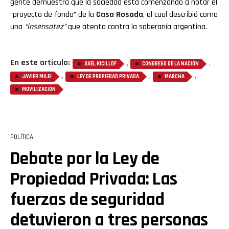
gente demuestra que la sociedad está comenzando a notar el
“proyecto de fondo” de la
Casa Rosada
, el cual describió como
una
“insensatez”
que atenta contra la soberanía argentina.
En este artículo:
,
,
AXEL KICILLOF
CONGRESO DE LA NACIÓN
,
,
,
JAVIER MILEI
LEY DE PROPIEDAD PRIVADA
MARCHA
MOVILIZACIÓN
POLÍTICA
Debate por la Ley de
Propiedad Privada: Las
fuerzas de seguridad
detuvieron a tres personas