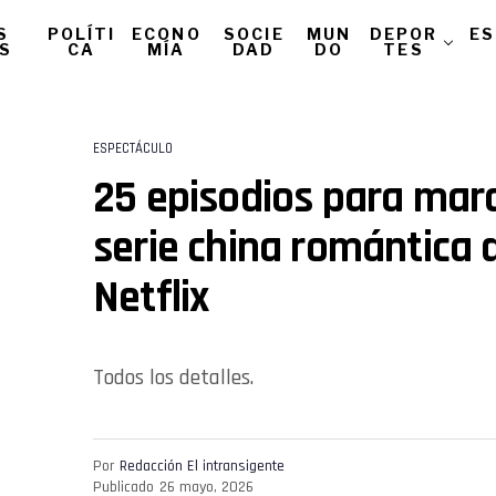
S
POLÍTI
ECONO
SOCIE
MUN
DEPOR
ES
AS
CA
MÍA
DAD
DO
TES
ESPECTÁCULO
25 episodios para mara
serie china romántica 
Netflix
Todos los detalles.
Por
Redacción El intransigente
Publicado
26 mayo, 2026