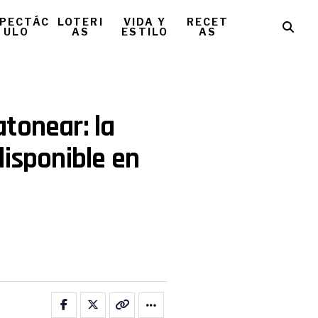
PECTÁC
LOTERI
VIDA Y
RECET
ULO
AS
ESTILO
AS
tonear: la
disponible en