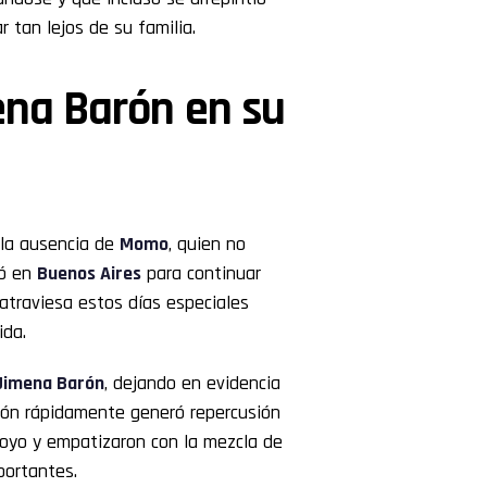
 tan lejos de su familia.
ena Barón en su
 la ausencia de
Momo
, quien no
dó en
Buenos Aires
para continuar
atraviesa estos días especiales
ida.
Jimena Barón
, dejando en evidencia
ión rápidamente generó repercusión
poyo y empatizaron con la mezcla de
portantes.