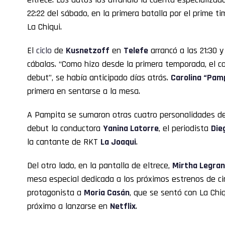
22:22 del sábado, en la primera batalla por el prime t
La Chiqui.
El
ciclo
de
Kusnetzoff
en
Telefe
arrancó a las 21:30 y
cábalas. “Como hizo desde la primera temporada, el co
debut”, se había anticipado días atrás.
Carolina “Pam
primera en sentarse a la mesa.
A Pampita se sumaron otras cuatro personalidades de
debut la conductora
Yanina Latorre
, el periodista
Die
la cantante de RKT
La Joaqui
.
Del otro lado, en la pantalla de eltrece,
Mirtha Legra
mesa especial dedicada a los próximos estrenos de ci
protagonista a
Moria Casán
, que se sentó con La Chi
próximo a lanzarse en
Netflix
.