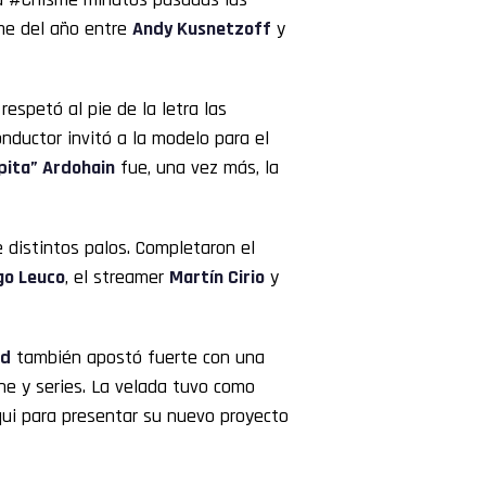
ime del año entre
Andy Kusnetzoff
y
 respetó al pie de la letra las
nductor invitó a la modelo para el
pita” Ardohain
fue, una vez más, la
 distintos palos. Completaron el
go Leuco
, el streamer
Martín Cirio
y
nd
también apostó fuerte con una
ne y series. La velada tuvo como
qui para presentar su nuevo proyecto