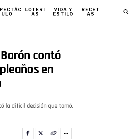
PECTÁC
LOTERI
VIDA Y
RECET
ULO
AS
ESTILO
AS
 Barón contó
mpleaños en
o
 la difícil decisión que tomó.