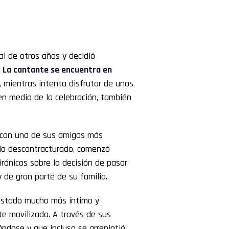
l de otros años y decidió
.
La cantante se encuentra en
, mientras intenta disfrutar de unos
en medio de la celebración, también
se con una de sus amigas más
ilo descontracturado, comenzó
rónicos sobre la decisión de pasar
 de gran parte de su familia.
stado mucho más íntimo y
e movilizada. A través de sus
ndose y que incluso se arrepintió