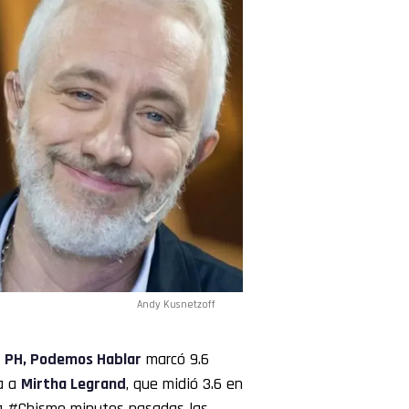
Andy Kusnetzoff
e
PH, Podemos Hablar
marcó 9.6
a a
Mirtha
Legrand
, que midió 3.6 en
ada #Chisme minutos pasadas las