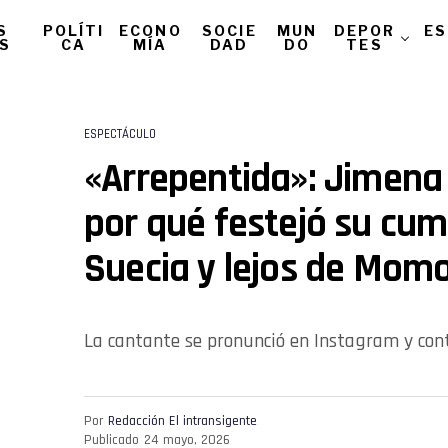
S
POLÍTI
ECONO
SOCIE
MUN
DEPOR
ES
AS
CA
MÍA
DAD
DO
TES
ESPECTÁCULO
«Arrepentida»: Jimena
por qué festejó su cu
Suecia y lejos de Mom
La cantante se pronunció en Instagram y contó
Por
Redacción El intransigente
Publicado
24 mayo, 2026