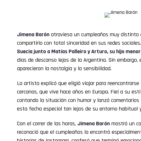
Jimena Barón
atraviesa un cumpleaños muy distinto a
compartirlo con total sinceridad en sus redes sociales
Suecia junto a
Matías Palleiro
y Arturo, su hijo menor
días de descanso lejos de la Argentina. Sin embargo, 
aparecieron la nostalgia y la sensibilidad.
La artista explicó que eligió viajar para reencontrar
cercanas, que vive hace años en Europa. Fiel a su est
contando la situación con humor y lanzó comentarios i
esta fecha especial tan lejos de su entorno habitual y
Con el correr de las horas,
Jimena Barón
mostró un co
reconoció que el cumpleaños la encontró especialment
historias de Instagram, confesó que terminó emocioná