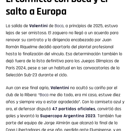
salto a Europa
La salida de
Valentini
de
Boca
, a principios de 2025, estuvo
lejos de ser amistosa. El zaguero no llegó a un acuerdo para
renovar su contrato y la dirigencia encabezada por Juan
Román Riquelme decidió apartarlo del plantel profesional
hasta la finalización del vínculo. Esa determinación también lo
dejó fuera de la lista definitiva para los Juegos Olímpicos de
París 2024, pese a ser un habitual en las convocatorias de la
Selección Sub-23 durante el ciclo.
Aun con ese final agrio,
Valentini
no ocultó su cariño por el
club de la Ribera: “
Boca
me dio todo, era mi casa, estuve diez
años y siempre voy a estar agradecido”. Con la camiseta azul y
oro, el defensor disputó
47 partidos oficiales
, convirtió dos
goles y levantó la
Supercopa Argentina 2023
. También fue
parte del equipo de Jorge Almirón que alcanzó la final de la
Copa Libertadores de ese año, perdida ante Fluminense, y en