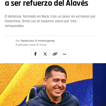
a ser refuerzo del Alavés
Pinterest
El defensor formado en Boca, tras un paso sin estrenos por
Whatsapp
Fiorentina, firmó con el conjunto vasco por tres
temporadas.
Email
Por
Redacción El intransigente
Publicado
hace 12 horas