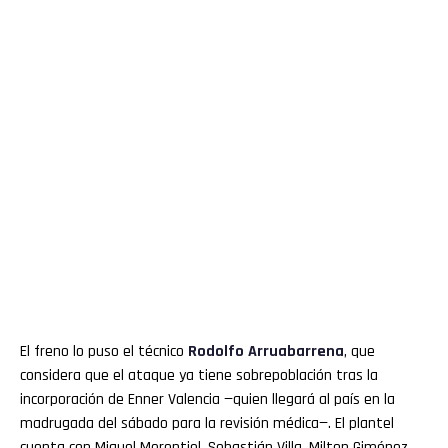
El freno lo puso el técnico
Rodolfo
Arruabarrena
, que
considera que el ataque ya tiene sobrepoblación tras la
incorporación de Enner Valencia —quien llegará al país en la
madrugada del sábado para la revisión médica—. El plantel
cuenta con Miguel Merentiel, Sebastián Villa, Milton Giménez,