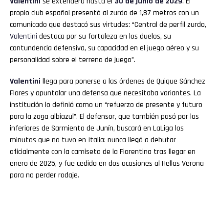
Valentini
se extenderá hasta el
30 de junio de 2029
. El
propio club español presentó al zurdo de 1,87 metros con un
comunicado que destacó sus virtudes: “Central de perfil zurdo,
Valentini
destaca por su fortaleza en los duelos, su
contundencia defensiva, su capacidad en el juego aéreo y su
personalidad sobre el terreno de juego”.
Valentini
llega para ponerse a las órdenes de Quique Sánchez
Flores y apuntalar una defensa que necesitaba variantes. La
institución lo definió como un “refuerzo de presente y futuro
para la zaga albiazul”. El defensor, que también pasó por las
inferiores de Sarmiento de Junín, buscará en LaLiga los
minutos que no tuvo en Italia: nunca llegó a debutar
oficialmente con la camiseta de la Fiorentina tras llegar en
enero de 2025, y fue cedido en dos ocasiones al Hellas Verona
para no perder rodaje.