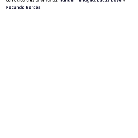
con otros tres argentinos:
Nahuel Tenaglia
,
Lucas Boyé
y
Facundo Garcés
.