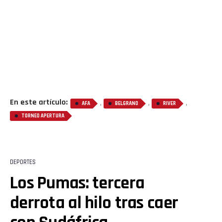
En este artículo:
,
,
,
AFA
BELGRANO
RIVER
TORNEO APERTURA
DEPORTES
Los Pumas: tercera
Flipboard
derrota al hilo tras caer
Reddit