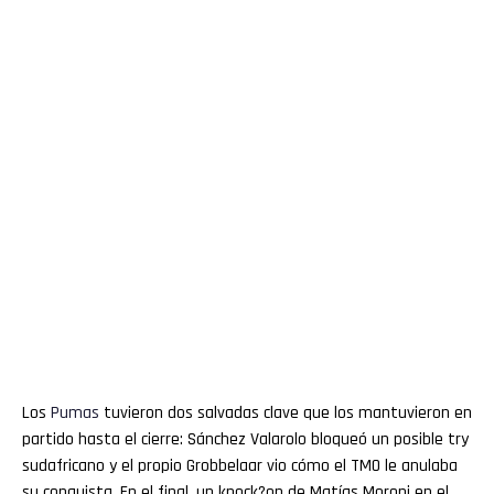
Los
Pumas
tuvieron dos salvadas clave que los mantuvieron en
partido hasta el cierre: Sánchez Valarolo bloqueó un posible try
sudafricano y el propio Grobbelaar vio cómo el TMO le anulaba
su conquista. En el final, un knock?on de Matías Moroni en el