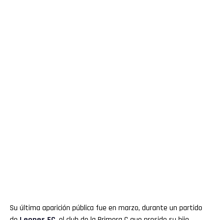
Su última aparición pública fue en marzo, durante un partido
de
Leones FC
, el club de la Primera C que preside su hijo