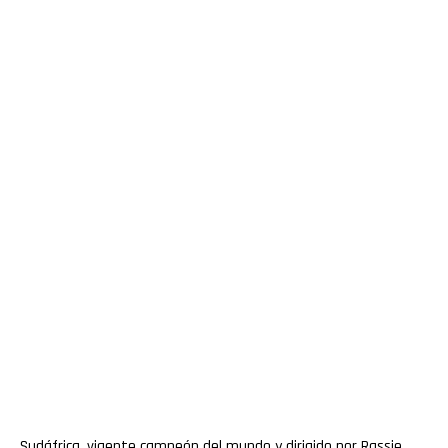
Sudáfrica, vigente campeón del mundo y dirigido por Rassie