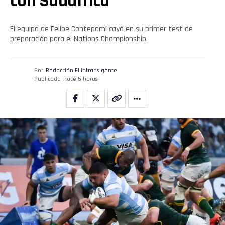
con Sudáfrica
Pinterest
El equipo de Felipe Contepomi cayó en su primer test de
preparación para el Nations Championship.
Whatsapp
Email
Por
Redacción El intransigente
Publicado
hace 5 horas