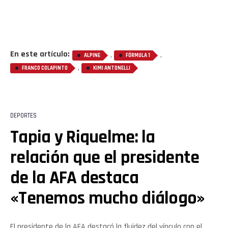
Pinterest
En este artículo:
,
,
Whatsapp
ALPINE
FÓRMULA 1
,
FRANCO COLAPINTO
KIMI ANTONELLI
Email
DEPORTES
Tapia y Riquelme: la
relación que el presidente
de la AFA destaca
«Tenemos mucho diálogo»
El presidente de la AFA destacó la fluidez del vínculo con el