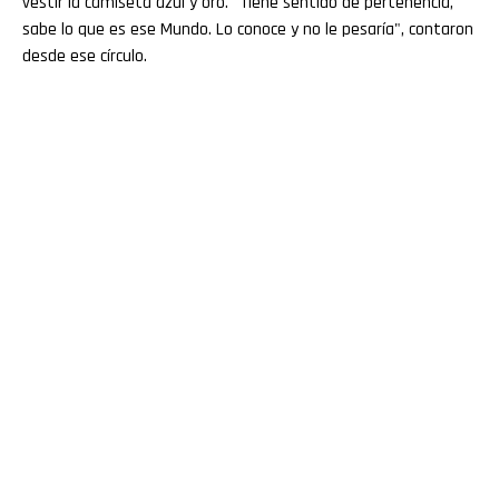
vestir la camiseta azul y oro. "Tiene sentido de pertenencia,
sabe lo que es ese Mundo. Lo conoce y no le pesaría", contaron
desde ese círculo.