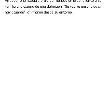
Arruabarrena
. Ezequiel Ávila permanece en España junto a su
familia a la espera de una definición. "Se vuelve enseguida si
hay acuerdo", afirmaron desde su entorno.