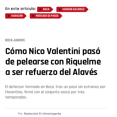
En este artículo:
,
,
BOCA
HERNÁN GALÍNDEZ
,
HURACÁN
MERCADO DE PASES
BOCA JUNIORS
Cómo Nico Valentini pasó
Flipboard
de pelearse con Riquelme
Reddit
a ser refuerzo del Alavés
Pinterest
El defensor formado en Boca, tras un paso sin estrenos por
Whatsapp
Fiorentina, firmó con el conjunto vasco por tres
temporadas.
Email
Por
Redacción El intransigente