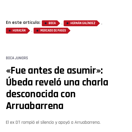
Flipboard
En este artículo:
,
,
BOCA
HERNÁN GALÍNDEZ
,
HURACÁN
MERCADO DE PASES
Reddit
Pinterest
BOCA JUNIORS
«Fue antes de asumir»:
Whatsapp
Úbeda reveló una charla
Email
desconocida con
Arruabarrena
El ex DT rompió el silencio y apoyó a Arruabarrena.