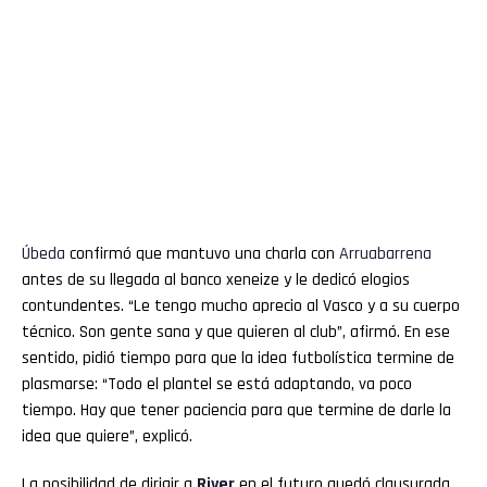
Úbeda
confirmó que mantuvo una charla con
Arruabarrena
antes de su llegada al banco xeneize y le dedicó elogios
contundentes. “Le tengo mucho aprecio al Vasco y a su cuerpo
técnico. Son gente sana y que quieren al club”, afirmó. En ese
sentido, pidió tiempo para que la idea futbolística termine de
plasmarse: “Todo el plantel se está adaptando, va poco
tiempo. Hay que tener paciencia para que termine de darle la
idea que quiere”, explicó.
La posibilidad de dirigir a
River
en el futuro quedó clausurada