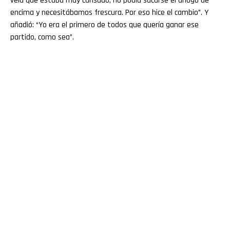
veía que estaba muy cansado, no podía sacarse el ahogo de
encima y necesitábamos frescura. Por eso hice el cambio”. Y
añadió: “Yo era el primero de todos que quería ganar ese
partido, como sea”.