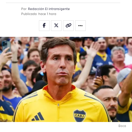
Por
Redacción El intransigente
Publicado
hace 1 hora
Boca