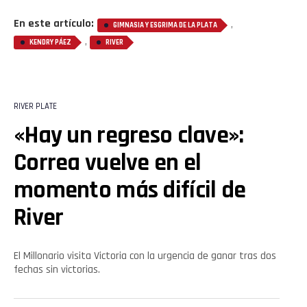
En este artículo:
,
GIMNASIA Y ESGRIMA DE LA PLATA
,
KENDRY PÁEZ
RIVER
Flipboard
Reddit
RIVER PLATE
Pinterest
«Hay un regreso clave»:
Correa vuelve en el
Whatsapp
momento más difícil de
Email
River
El Millonario visita Victoria con la urgencia de ganar tras dos
fechas sin victorias.