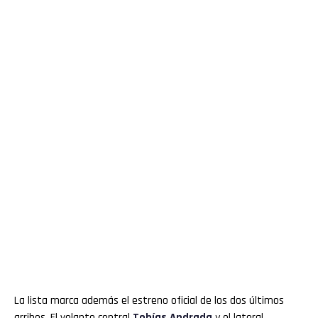
La lista marca además el estreno oficial de los dos últimos
arribos. El volante central
Tobías Andrada
y el lateral