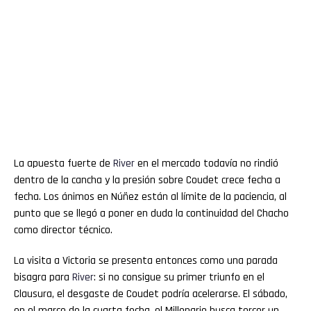
La apuesta fuerte de
River
en el mercado todavía no rindió
dentro de la cancha y la presión sobre Coudet crece fecha a
fecha. Los ánimos en Núñez están al límite de la paciencia, al
punto que se llegó a poner en duda la continuidad del Chacho
como director técnico.
La visita a Victoria se presenta entonces como una parada
bisagra para
River
: si no consigue su primer triunfo en el
Clausura, el desgaste de Coudet podría acelerarse. El sábado,
en el marco de la cuarta fecha, el Millonario busca torcer un