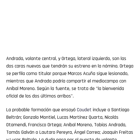
Andrada, volante central, y Ortega, lateral izquierdo, son las
dos caras nuevas que tendrán su estreno en la nómina. Ortega
se perfila como titular porque Marcos Acuña sigue lesionado,
mientras que Andrada podría compartir el mediocampo con
Aníbal Moreno. Según la fuente, se trata de "la bienvenida
oficial de los dos últimos arribos".
La probable formación que ensayó
Coudet
incluye a Santiago
Beltrán; Gonzalo Montiel, Lucas Martínez Quarta, Nicolás
Otamendi, Francisco Ortega; Aníbal Moreno, Tobías Andrada,
Tomás Galván o Lautaro Pereyra, Ángel Correa; Joaquín Freitas
y Lucas Beltrán. La duda pasa por el puesto de volante