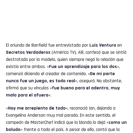
El oriundo de Banfield fue entrevistado por
Luis Ventura
en
Secretos Verdaderos
(América TV). Allí, confesó que se sintió
destratado por la modelo, quien siempre negó la relación que
existía entre ambos. «
Fue un aprendizaje para los dos
«,
comenzó diciendo el creador de contenido. «
De mi parte
nunca fue un juego, es todo real
«, aseguró. No obstante,
afirmó que su vínculos «
fue bueno para el adentro, muy
malo para el afuera
«.
«
Hoy me arrepiento de todo
«, reconoció Ian, dejando a
Evangelina Anderson muy mal parada. En este sentido, el
campeón de MasterChef indicó que la blonda lo dejó «
como un
boludo
» frente a todo el país. A pesar de ello, contó que la