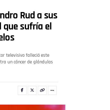
andro Rud a sus
 que sufría el
elos
r televisivo falleció este
ntra un cáncer de glándulas