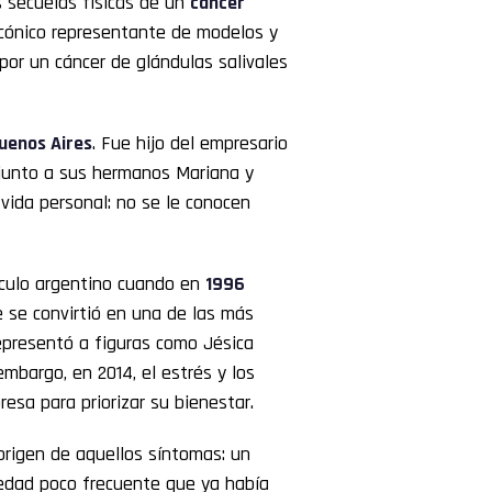
 secuelas físicas de un
cáncer
icónico representante de modelos y
 por un cáncer de glándulas salivales
uenos Aires
. Fue hijo del empresario
ó junto a sus hermanos Mariana y
vida personal: no se le conocen
áculo argentino cuando en
1996
 se convirtió en una de las más
presentó a figuras como Jésica
embargo, en 2014, el estrés y los
resa para priorizar su bienestar.
origen de aquellos síntomas: un
medad poco frecuente que ya había