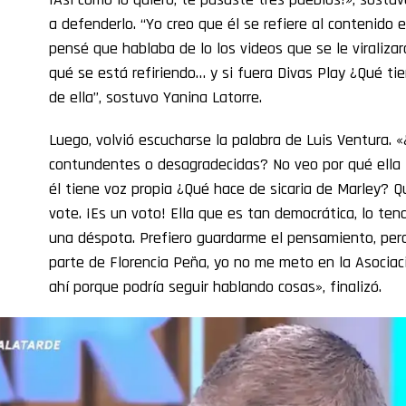
a defenderlo. “Yo creo que él se refiere al contenido e
pensé que hablaba de lo los videos que se le viralizar
qué se está refiriendo… y si fuera Divas Play ¿Qué ti
de ella”, sostuvo Yanina Latorre.
Luego, volvió escucharse la palabra de Luis Ventura. «
contundentes o desagradecidas? No veo por qué ella ti
él tiene voz propia ¿Qué hace de sicaria de Marley? 
vote. ¡Es un voto! Ella que es tan democrática, lo tend
una déspota. Prefiero guardarme el pensamiento, per
parte de Florencia Peña, yo no me meto en la Asociaci
ahí porque podría seguir hablando cosas», finalizó.