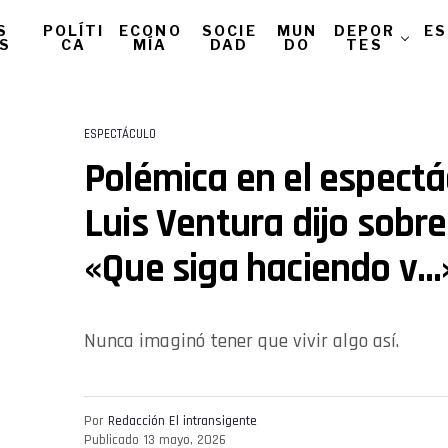
S
POLÍTI
ECONO
SOCIE
MUN
DEPOR
ES
AS
CA
MÍA
DAD
DO
TES
ESPECTÁCULO
Polémica en el espectá
Luis Ventura dijo sobre
«Que siga haciendo v…
Nunca imaginó tener que vivir algo así.
Por
Redacción El intransigente
Publicado
13 mayo, 2026