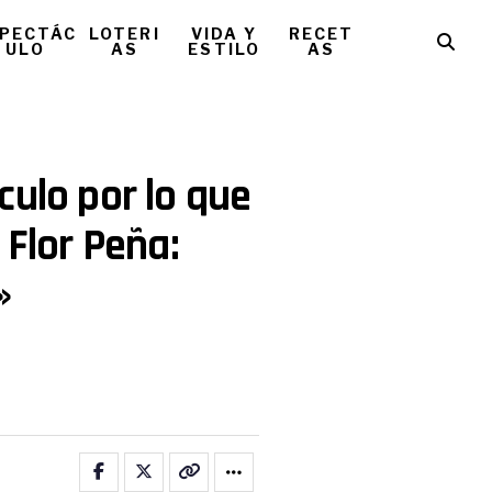
PECTÁC
LOTERI
VIDA Y
RECET
ULO
AS
ESTILO
AS
culo por lo que
 Flor Peña:
»