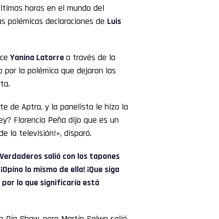
últimas horas en el mundo del
las polémicas declaraciones de
Luis
ce
Yanina Latorre
a través de la
 por la polémica que dejaron las
ta.
 de Aptra, y la panelista le hizo la
ey? Florencia Peña dijo que es un
 la televisión!», disparó.
 Verdaderos salió con los tapones
Opino lo mismo de ella! ¡Que siga
por lo que significaría está
vo Pía Shaw, pero Martín Salwe salió