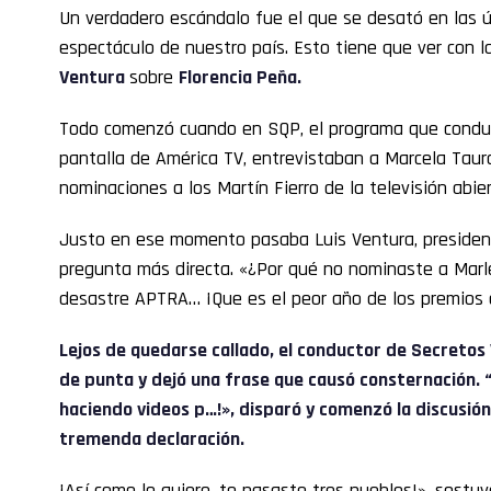
Un verdadero escándalo fue el que se desató en las 
espectáculo de nuestro país. Esto tiene que ver con 
Ventura
sobre
Florencia Peña.
Todo comenzó cuando en SQP, el programa que condu
pantalla de América TV, entrevistaban a Marcela Tauro
nominaciones a los Martín Fierro de la televisión abier
Justo en ese momento pasaba Luis Ventura, presidente
pregunta más directa. «¿Por qué no nominaste a Marl
desastre APTRA… ¡Que es el peor año de los premios de
Lejos de quedarse callado, el conductor de Secretos
de punta y dejó una frase que causó consternación. “¡
haciendo videos p…!», disparó y comenzó la discusión 
tremenda declaración.
¡Así como lo quiero, te pasaste tres pueblos!», sostu