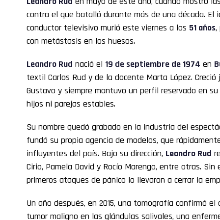
Leandro Rud
en mayo de este año, cuando mostró las
contra el que batalló durante más de una década. El 
conductor televisivo murió este viernes a los
51 años
,
con metástasis en los huesos.
Leandro Rud
nació el
19 de septiembre de 1974
en
B
textil Carlos Rud y de la docente Marta López. Creci
Gustavo y siempre mantuvo un perfil reservado en su 
hijos ni parejas estables.
Su nombre quedó grabado en la industria del espect
fundó su propia agencia de modelos, que rápidamente
influyentes del país. Bajo su dirección,
Leandro Rud
re
Cirio, Pamela David y Rocío Marengo, entre otras. Sin 
primeros ataques de pánico lo llevaron a cerrar la emp
Un año después, en 2015, una tomografía confirmó el 
tumor maligno en las glándulas salivales, una enfer