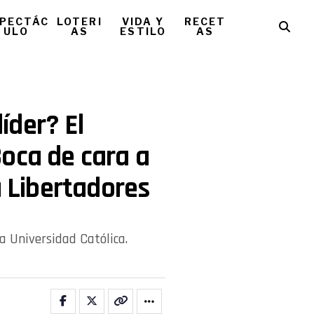
PECTÁC
LOTERI
VIDA Y
RECET
ULO
AS
ESTILO
AS
íder? El
oca de cara a
a Libertadores
a Universidad Católica.