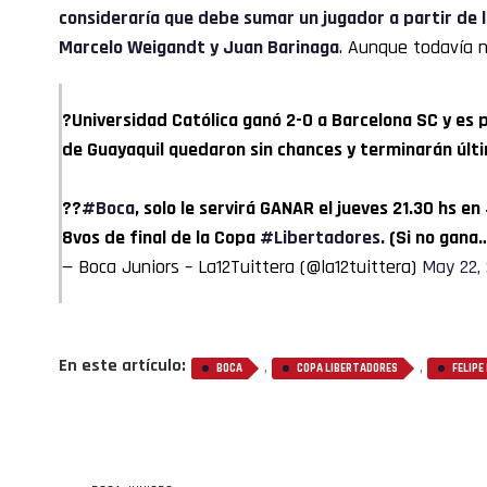
consideraría que debe sumar un jugador a partir de 
Marcelo Weigandt y Juan Barinaga
. Aunque todavía 
?Universidad Católica ganó 2-0 a Barcelona SC y es 
de Guayaquil quedaron sin chances y terminarán últ
??
#Boca
, solo le servirá GANAR el jueves 21.30 hs en
8vos de final de la Copa
#Libertadores
. (Si no gana
— Boca Juniors – La12Tuittera (@la12tuittera)
May 22,
En este artículo:
,
,
BOCA
COPA LIBERTADORES
FELIPE