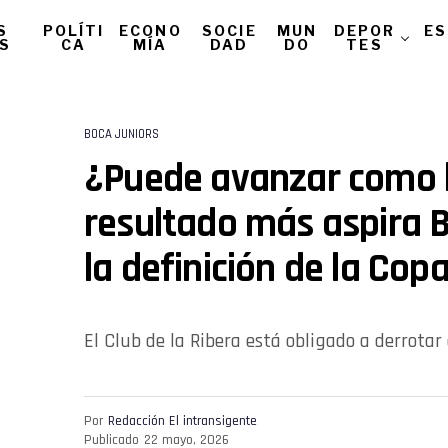
S
POLÍTI
ECONO
SOCIE
MUN
DEPOR
ES
AS
CA
MÍA
DAD
DO
TES
BOCA JUNIORS
¿Puede avanzar como l
resultado más aspira B
la definición de la Cop
El Club de la Ribera está obligado a derrotar 
Por
Redacción El intransigente
Publicado
22 mayo, 2026