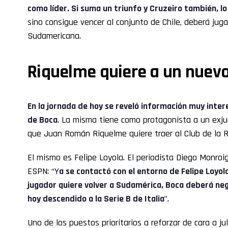
como líder. Si suma un triunfo y Cruzeiro también, l
sino consigue vencer al conjunto de Chile, deberá juga
Sudamericana.
Riquelme quiere a un nuevo
En la jornada de hoy se reveló información muy inte
de Boca
. La misma tiene como protagonista a un exj
que Juan Román Riquelme quiere traer al Club de la R
El mismo es Felipe Loyola. El periodista Diego Monroig
ESPN: “Y
a se contactó con el entorno de Felipe Loyola
jugador quiere volver a Sudamérica, Boca deberá nego
hoy descendido a la Serie B de Italia
”.
Uno de los puestos prioritarios a reforzar de cara a jul