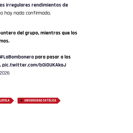
los irregulares rendimientos de
no hay nada confirmado.
puntero del grupo, mientras que los
imos.
#LaBombonera
para pasar a los
…
pic.twitter.com/b0i0UKAkaJ
 2026
,
 LOYOLA
UNIVERSIDAD CATÓLICA