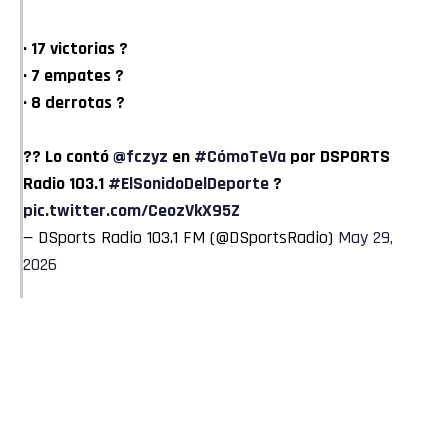
· 17 victorias ?
· 7 empates ?
· 8 derrotas ?
?? Lo contó
@fczyz
en
#CómoTeVa
por DSPORTS
Radio 103.1
#ElSonidoDelDeporte
?
pic.twitter.com/CeozVkX95Z
— DSports Radio 103.1 FM (@DSportsRadio)
May 29,
2026