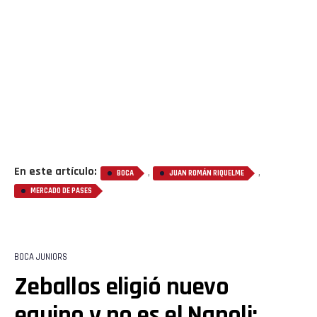
Flipboard
Reddit
Pinterest
Whatsapp
En este artículo:
,
,
BOCA
JUAN ROMÁN RIQUELME
MERCADO DE PASES
Email
BOCA JUNIORS
Zeballos eligió nuevo
equipo y no es el Napoli: