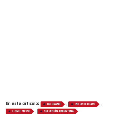
Flipboard
Reddit
En este artículo:
,
,
BELGRANO
INTER DE MIAMI
,
LIONEL MESSI
SELECCIÓN ARGENTINA
Pinterest