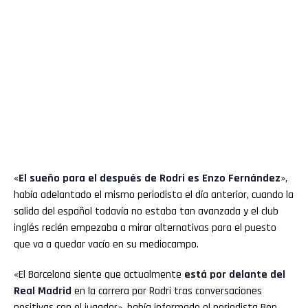
«
El sueño para el después de Rodri es
Enzo
Fernández
»,
había adelantado el mismo periodista el día anterior, cuando la
salida del español todavía no estaba tan avanzada y el club
inglés recién empezaba a mirar alternativas para el puesto
que va a quedar vacío en su mediocampo.
«El Barcelona siente que actualmente
está por delante del
Real Madrid
en la carrera por Rodri tras conversaciones
positivas con el jugador», había informado el periodista Ben