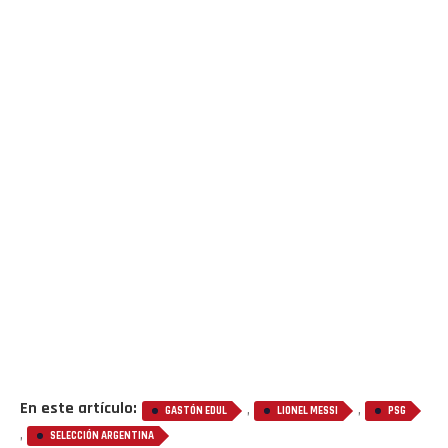
Flipboard
Reddit
Pinterest
Whatsapp
En este artículo:
,
,
GASTÓN EDUL
LIONEL MESSI
PSG
Email
,
SELECCIÓN ARGENTINA