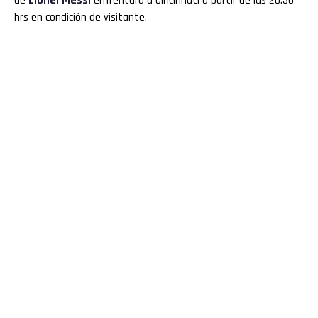
de
Lionel Messi
enfrentará a Cincinnati a partir de las 20.30
hrs en condición de visitante.