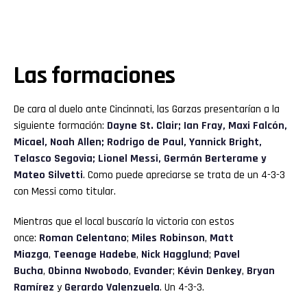
Las formaciones
De cara al duelo ante Cincinnati, las Garzas presentarían a la
siguiente formación:
Dayne St. Clair; Ian Fray, Maxi Falcón,
Micael, Noah Allen; Rodrigo de Paul, Yannick Bright,
Telasco Segovia; Lionel Messi, Germán Berterame y
Mateo Silvetti
. Como puede apreciarse se trata de un 4-3-3
con Messi como titular.
Mientras que el local buscaría la victoria con estos
once:
Roman Celentano
;
Miles Robinson
,
Matt
Miazga
,
Teenage Hadebe
,
Nick Hagglund
;
Pavel
Bucha
,
Obinna Nwobodo
,
Evander
;
Kévin Denkey
,
Bryan
Ramírez
y
Gerardo Valenzuela
. Un 4-3-3.