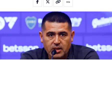
Boca
(
BUENOS
AIRES).- "Entre 8 y 9 jugadores van a ser
prescindibles". La frase, pronunciada por Diego Monroig, refleja
la drástica depuración que impulsa
Boca
para el segundo