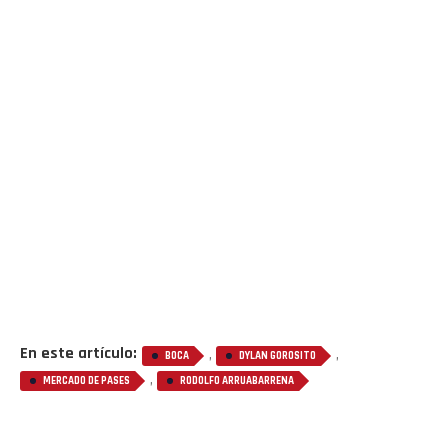
En este artículo:
,
,
BOCA
DYLAN GOROSITO
,
MERCADO DE PASES
RODOLFO ARRUABARRENA