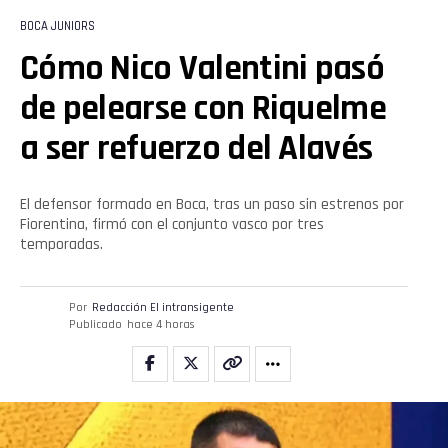
BOCA JUNIORS
Cómo Nico Valentini pasó
Flipboard
de pelearse con Riquelme
Reddit
a ser refuerzo del Alavés
Pinterest
El defensor formado en Boca, tras un paso sin estrenos por
Whatsapp
Fiorentina, firmó con el conjunto vasco por tres
temporadas.
Email
Por
Redacción El intransigente
Publicado
hace 4 horas