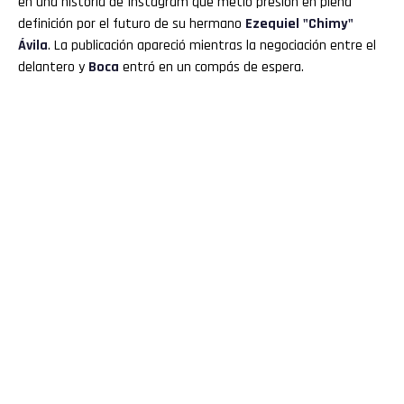
en una historia de Instagram que metió presión en plena
definición por el futuro de su hermano
Ezequiel "
Chimy
"
Ávila
. La publicación apareció mientras la negociación entre el
delantero y
Boca
entró en un compás de espera.