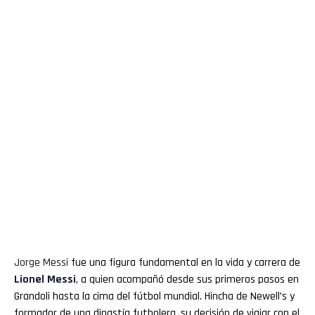
Jorge
Messi
fue una figura fundamental en la vida y carrera de
Lionel
Messi
, a quien acompañó desde sus primeros pasos en
Grandoli hasta la cima del fútbol mundial. Hincha de Newell’s y
formador de una dinastía futbolera, su decisión de viajar con el