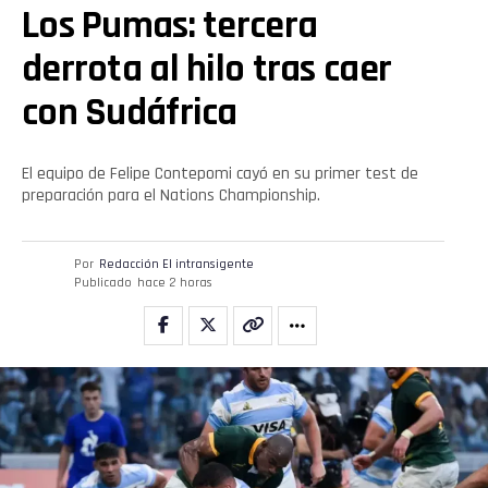
Los Pumas: tercera
Flipboard
derrota al hilo tras caer
Reddit
con Sudáfrica
Pinterest
El equipo de Felipe Contepomi cayó en su primer test de
preparación para el Nations Championship.
Whatsapp
Email
Por
Redacción El intransigente
Publicado
hace 2 horas