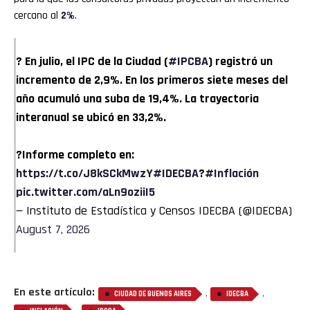
cercano al
2%
.
? En julio, el IPC de la Ciudad (
#IPCBA
) registró un
incremento de 2,9%. En los primeros siete meses del
año acumuló una suba de 19,4%. La trayectoria
interanual se ubicó en 33,2%.
?Informe completo en:
https://t.co/J8kSCkMwzY
#IDECBA
?
#Inflación
pic.twitter.com/aLn9oziiI5
— Instituto de Estadística y Censos IDECBA (@IDECBA)
August 7, 2026
En este artículo:
,
,
CIUDAD DE BUENOS AIRES
IDECBA