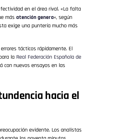
ectividad en el área rival. «La falta
que más
atención genera
«, según
lista exige una puntería mucho más
 errores tácticos rápidamente. El
para la
Real Federación Española de
á con nuevos ensayos en las
tundencia hacia el
 preocupación evidente. Los analistas
o durante los noventa minutos