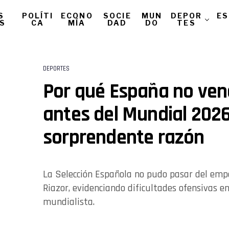
S
POLÍTI
ECONO
SOCIE
MUN
DEPOR
ES
AS
CA
MÍA
DAD
DO
TES
DEPORTES
Por qué España no venc
antes del Mundial 2026
sorprendente razón
La Selección Española no pudo pasar del empa
Riazor, evidenciando dificultades ofensivas en
mundialista.