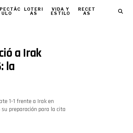
PECTÁC
LOTERI
VIDA Y
RECET
ULO
AS
ESTILO
AS
ió a Irak
: la
te 1-1 frente a Irak en
 su preparación para la cita