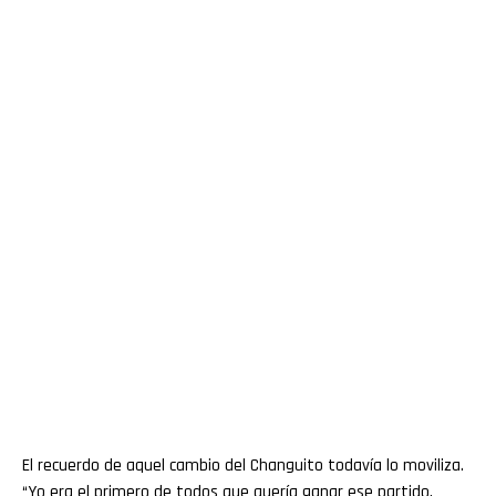
El recuerdo de aquel cambio del Changuito todavía lo moviliza.
“Yo era el primero de todos que quería ganar ese partido,