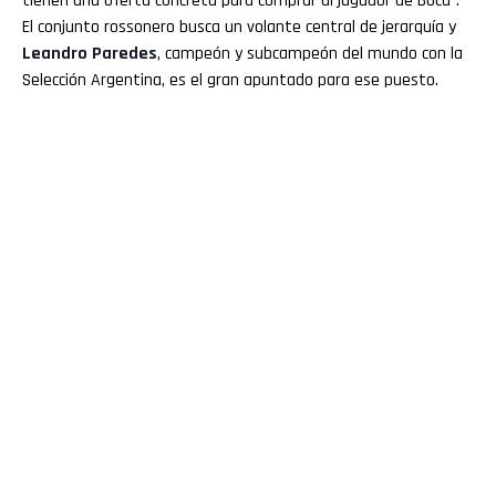
tienen una oferta concreta para comprar al jugador de Boca”.
El conjunto rossonero busca un volante central de jerarquía y
Leandro Paredes
, campeón y subcampeón del mundo con la
Selección Argentina, es el gran apuntado para ese puesto.