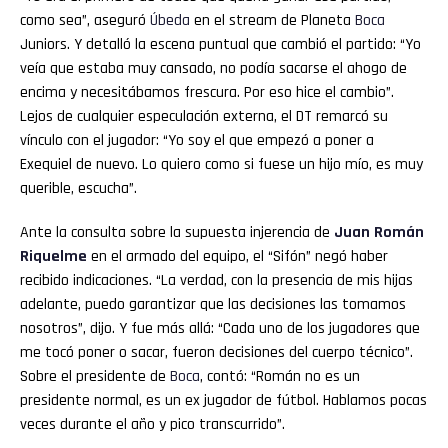
como sea”, aseguró
Úbeda
en el stream de Planeta
Boca
Juniors. Y detalló la escena puntual que cambió el partido: “Yo
veía que estaba muy cansado, no podía sacarse el ahogo de
encima y necesitábamos frescura. Por eso hice el cambio”.
Lejos de cualquier especulación externa, el DT remarcó su
vínculo con el jugador: “Yo soy el que empezó a poner a
Exequiel de nuevo. Lo quiero como si fuese un hijo mío, es muy
querible, escucha”.
Ante la consulta sobre la supuesta injerencia de
Juan Román
Riquelme
en el armado del equipo, el “Sifón” negó haber
recibido indicaciones. “La verdad, con la presencia de mis hijas
adelante, puedo garantizar que las decisiones las tomamos
nosotros”, dijo. Y fue más allá: “Cada uno de los jugadores que
me tocó poner o sacar, fueron decisiones del cuerpo técnico”.
Sobre el presidente de
Boca
, contó: “Román no es un
presidente normal, es un ex jugador de fútbol. Hablamos pocas
veces durante el año y pico transcurrido”.