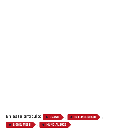
Flipboard
Reddit
En este artículo:
,
,
BRASIL
INTER DE MIAMI
,
LIONEL MESSI
MUNDIAL 2026
Pinterest