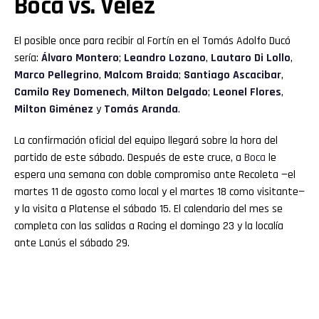
Boca vs. Vélez
El posible once para recibir al Fortín en el Tomás Adolfo Ducó
sería:
Álvaro Montero
;
Leandro Lozano
,
Lautaro Di Lollo
,
Marco Pellegrino
,
Malcom Braida
;
Santiago Ascacibar
,
Camilo Rey Domenech
,
Milton Delgado
;
Leonel Flores
,
Milton Giménez
y
Tomás Aranda
.
La confirmación oficial del equipo llegará sobre la hora del
partido de este sábado. Después de este cruce, a
Boca
le
espera una semana con doble compromiso ante Recoleta —el
martes 11 de agosto como local y el martes 18 como visitante—
y la visita a Platense el sábado 15. El calendario del mes se
completa con las salidas a Racing el domingo 23 y la localía
ante Lanús el sábado 29.