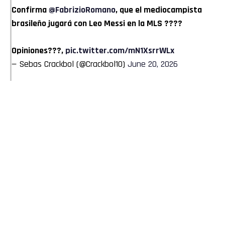
Confirma
@FabrizioRomano
, que el mediocampista
brasileño jugará con Leo Messi en la MLS ????
Opiniones???,
pic.twitter.com/mN1XsrrWLx
— Sebas Crackbol (@Crackbol10)
June 20, 2026