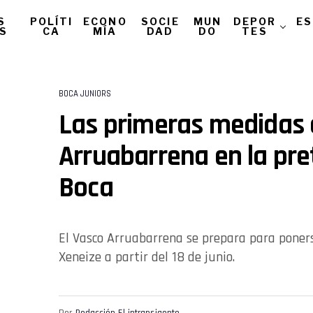
S
POLÍTI
ECONO
SOCIE
MUN
DEPOR
ES
AS
CA
MÍA
DAD
DO
TES
BOCA JUNIORS
Las primeras medidas
Arruabarrena en la pr
Boca
El Vasco Arruabarrena se prepara para poners
Xeneize a partir del 18 de junio.
Por
Redacción El intransigente