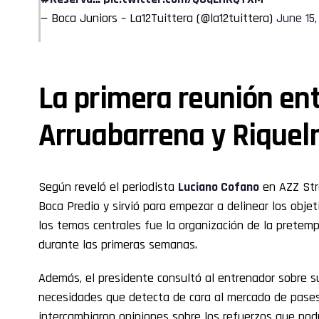
— Boca Juniors – La12Tuittera (@la12tuittera)
June 15,
La primera reunión en
Arruabarrena y Rique
Según reveló el periodista
Luciano Cofano
en AZZ Stre
Boca Predio y sirvió para empezar a delinear los obje
los temas centrales fue la organización de la pretemp
durante las primeras semanas.
Además, el presidente consultó al entrenador sobre su 
necesidades que detecta de cara al mercado de pases
intercambiaron opiniones sobre los refuerzos que podr