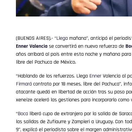
(BUENOS AIRES).- “
Llega
mañana”, anticipó el periodi
Enner
Valencia
se convertirá en nuevo refuerzo de
Bo
años arribará al país entre esta noche y mañana para 
libre del Pachuca de México.
“Hablando de los refuerzos. Llega
Enner
Valencia al p
Firmará
contrato por 18 meses, libre del Pachuca”, inf
atacante quedó en libertad de acción tras su paso por
xeneize aceleró las gestiones para incorporarlo como 
“
Boca
liberó cupo de extranjero por la salida de Saracc
las salidas de Zufiaurre y Zampieri a Uruguay. Con to
9”, explicó el periodista sobre el margen administrati