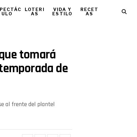
PECTÁC
LOTERI
VIDA Y
RECET
ULO
AS
ESTILO
AS
 que tomará
etemporada de
e al frente del plantel