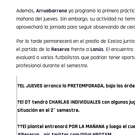
Además,
Arruabarrena
ya programó la primera práctic
mañana del jueves. Sin embargo, su actividad no termi
aprovechará la jornada para seguir observando de cerca
Por la tarde permanecerá en el predio de Ezeiza junto
el partido de la
Reserva
frente a
Lanús
. El encuentro
evaluará a varios futbolistas que podrían tener oport
profesional durante el semestre.
?EL JUEVES arranca la PRETEMPORADA, bajo las ór
?El DT tendrá CHARLAS INDIVIDUALES con algunos ju
situación en el 2° semestre.
??El plantel entrenará POR LA MAÑANA y luego el cue
#Reserva
…
pic.twitter.com/QGqLHRQTXM