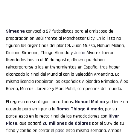
Simeone
convocó a 27 futbolistas para el amistoso de
preparación en Seúl frente al Manchester City. En la lista no
figuran los argentinos del plantel. Juan Musso, Nahuel Molina,
Giuliano Simeone, Thiago Almada y
Julián
Álvarez fueron
licenciados hasta el 10 de agosto, día en que deben
reincorporarse a los entrenamientos en España, tras haber
alcanzado la final del Mundial con la Selección Argentina. La
misma licencia recibieron los españoles Alejandro Grimaldo, Álex
Baena, Marcos Llorente y Marc Pubill, campeones del mundo.
El regreso no será igual para todos.
Nahuel Molina
ya tiene un
acuerdo para emigrar a la
Roma
.
Thiago Almada
, por su
parte, está en la recta final de las negociaciones con
River
Plate
, que pagará
20 millones de dólares
por el 50% de su
ficha y confía en cerrar el
pase
esta misma semana. Ambas